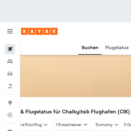
Suchen
Flugstatus
Flüge
Hotels
Mietwagen
Pauschalreisen
Explore
CIK
Flüge & Flugstatus für Chalkyitsik Flughafen (CIK)
Flugstatus
Hin- und Rückflug
1 Erwachsener
Economy
0 G