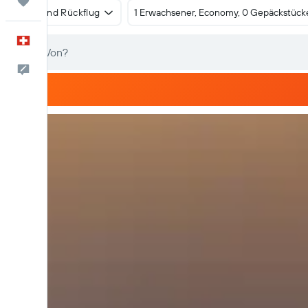
Trips
Hin- und Rückflug
1 Erwachsener, Economy, 0 Gepäckstück
Deutsch
Dein Feedback an uns