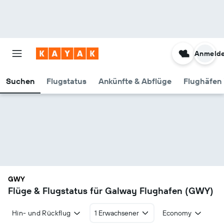
Anmeld
Suchen
Flugstatus
Ankünfte & Abflüge
Flughäfen 
GWY
Flüge & Flugstatus für Galway Flughafen (GWY)
Hin- und Rückflug
1 Erwachsener
Economy