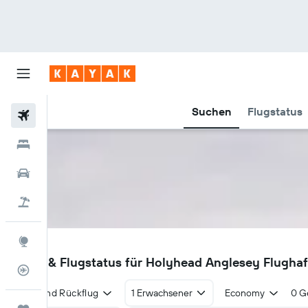
Suchen
Flugstatus
Flüge
Hotels
Mietwagen
Pauschalreisen
Explore
VLY
Flüge & Flugstatus für Holyhead Anglesey Flugha
Flugstatus
Hin- und Rückflug
1 Erwachsener
Economy
0 G