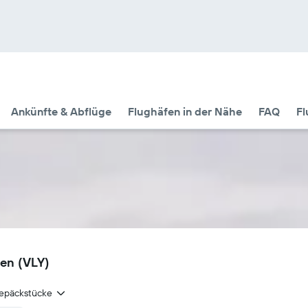
Ankünfte & Abflüge
Flughäfen in der Nähe
FAQ
Fl
fen (VLY)
epäckstücke