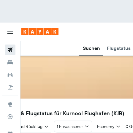
Suchen
Flugstatus
Flüge
Hotels
Mietwagen
Pauschalreisen
Explore
KJB
Flüge & Flugstatus für Kurnool Flughafen (KJB)
Flugstatus
Hin- und Rückflug
1 Erwachsener
Economy
0 G