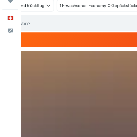
Trips
Hin- und Rückflug
1 Erwachsener, Economy, 0 Gepäckstück
Deutsch
Dein Feedback an uns