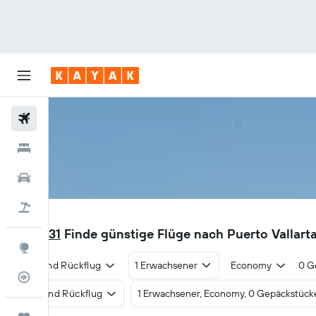
Flüge
Hotels
Mietwagen
Pauschalreisen
PVR
CHF 431
Finde günstige Flüge nach Puerto Vallart
Explore
Hin- und Rückflug
1 Erwachsener
Economy
0 G
Flugstatus
Hin- und Rückflug
1 Erwachsener, Economy, 0 Gepäckstück