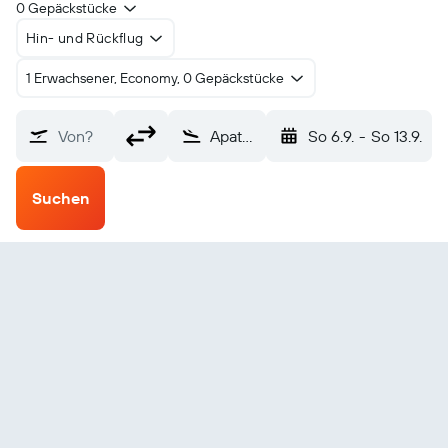
0 Gepäckstücke
Hin- und Rückflug
1 Erwachsener, Economy, 0 Gepäckstücke
Von?
Apataki (APK)
So 6.9.
-
So 13.9.
Suchen