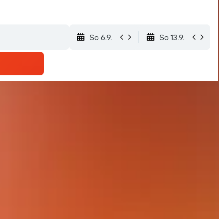
So 6.9.
So 13.9.