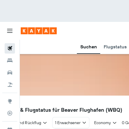
Suchen
Flugstatus
Flüge
Hotels
Mietwagen
Pauschalreisen
Explore
WBQ
Flüge & Flugstatus für Beaver Flughafen (WBQ)
Flugstatus
Hin- und Rückflug
1 Erwachsener
Economy
0 G