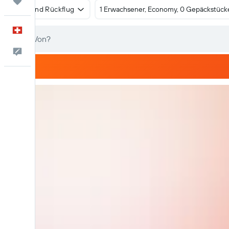
Trips
Hin- und Rückflug
1 Erwachsener, Economy, 0 Gepäckstück
Deutsch
Dein Feedback an uns