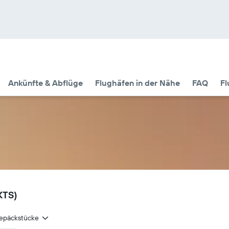
Ankünfte & Abflüge
Flughäfen in der Nähe
FAQ
Fl
KTS)
epäckstücke