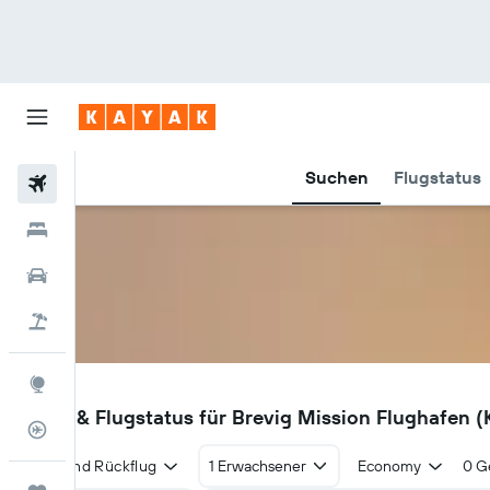
Suchen
Flugstatus
Flüge
Hotels
Mietwagen
Pauschalreisen
Explore
KTS
Flüge & Flugstatus für Brevig Mission Flughafen (
Flugstatus
Hin- und Rückflug
1 Erwachsener
Economy
0 G