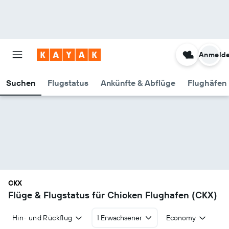
Anmeld
Suchen
Flugstatus
Ankünfte & Abflüge
Flughäfen 
CKX
Flüge & Flugstatus für Chicken Flughafen (CKX)
Hin- und Rückflug
1 Erwachsener
Economy