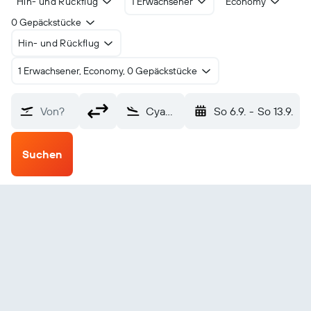
Hin- und Rückflug
1 Erwachsener
Economy
0 Gepäckstücke
Hin- und Rückflug
1 Erwachsener, Economy, 0 Gepäckstücke
Von?
Cyangugu Kamembe (KME)
So 6.9.
-
So 13.9.
Suchen