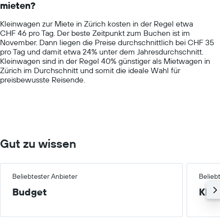
mieten?
The
chart
Kleinwagen zur Miete in Zürich kosten in der Regel etwa
has
CHF 46 pro Tag. Der beste Zeitpunkt zum Buchen ist im
1
November. Dann liegen die Preise durchschnittlich bei CHF 35
Y
pro Tag und damit etwa 24% unter dem Jahresdurchschnitt.
axis
Kleinwagen sind in der Regel 40% günstiger als Mietwagen in
displaying
Zürich im Durchschnitt und somit die ideale Wahl für
values.
preisbewusste Reisende.
Range:
0
to
150.
Gut zu wissen
Beliebtester Anbieter
Belieb
Budget
Klei