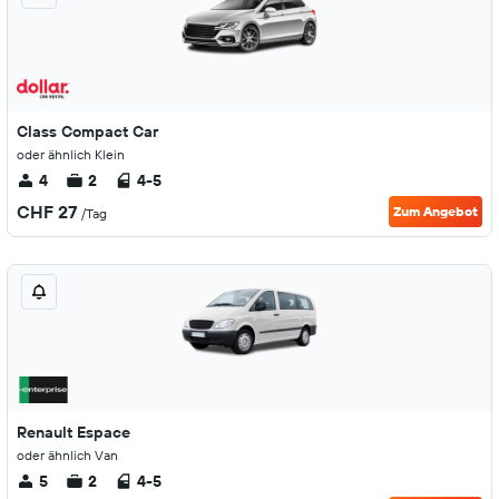
Class Compact Car
oder ähnlich Klein
4
2
4-5
CHF 27
Zum Angebot
/Tag
Renault Espace
oder ähnlich Van
5
2
4-5