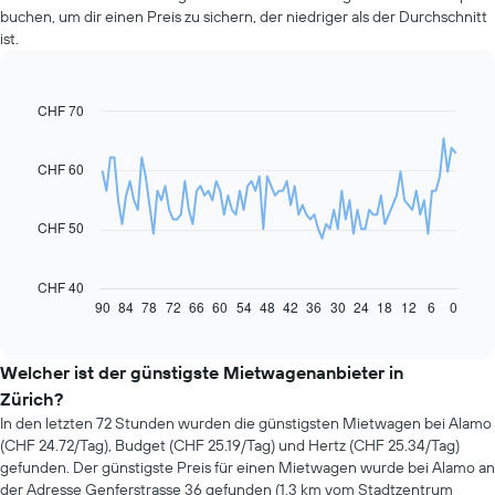
buchen, um dir einen Preis zu sichern, der niedriger als der Durchschnitt
ist.
CHF 70
Line
Chart
graphic.
chart
with
91
CHF 60
data
points.
CHF 50
Das
folgende
Diagramm
CHF 40
zeigt,
90
84
78
72
66
60
54
48
42
36
30
24
18
12
6
0
End
of
wie
interactive
sich
chart
der
Welcher ist der günstigste Mietwagenanbieter in
Preis
Zürich?
eines
In den letzten 72 Stunden wurden die günstigsten Mietwagen bei Alamo
Mietwagens
(CHF 24.72/Tag), Budget (CHF 25.19/Tag) und Hertz (CHF 25.34/Tag)
entwickelt,
gefunden. Der günstigste Preis für einen Mietwagen wurde bei Alamo an
wenn
der Adresse Genferstrasse 36 gefunden (1.3 km vom Stadtzentrum
das