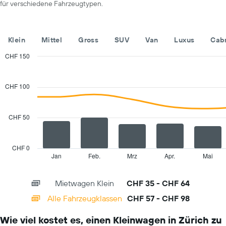
für verschiedene Fahrzeugtypen.
Diagramm
hat
1
Y-
Klein
Mittel
Gross
SUV
Van
Luxus
Cab
Achse,
die
CHF 150
den
Combination
Chart
günstigsten
graphic.
chart
with
Mietwagenpreis
CHF 100
2
für
data
die
series.
angegebenen
CHF 50
Anbieter
The
anzeigt.
chart
has
CHF 0
1
Jan
Feb.
Mrz
Apr.
Mai
End
of
X
interactive
axis
chart
Mietwagen Klein
CHF 35 - CHF 64
displaying
categories.
Alle Fahrzeugklassen
CHF 57 - CHF 98
Range:
14
Wie viel kostet es, einen Kleinwagen in Zürich zu
categories.