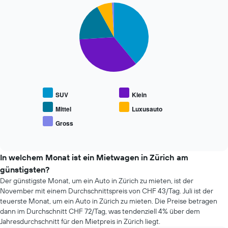
Diagramm
Achse,
Pie
Chart
hat
die
graphic.
chart
1
den
with
X-
durchschnittlichen
5
Achse
slices.
Mietwagenpreis
und
anzeigt.
zeigt
Die
die
folgende
4
Tabelle
günstigsten
zeigt
SUV
Klein
Mietwagenanbieter
den
an.
durchschnittlichen
Mittel
Luxusauto
Das
Preis
Gross
Diagramm
End
beliebter
of
hat
Mietwagenklassen
interactive
1
an.
chart
Y-
In welchem Monat ist ein Mietwagen in Zürich am
Achse,
günstigsten?
die
Der günstigste Monat, um ein Auto in Zürich zu mieten, ist der
den
November mit einem Durchschnittspreis von CHF 43/Tag. Juli ist der
günstigsten
teuerste Monat, um ein Auto in Zürich zu mieten. Die Preise betragen
Mietwagenpreis
dann im Durchschnitt CHF 72/Tag, was tendenziell 4% über dem
für
Jahresdurchschnitt für den Mietpreis in Zürich liegt.
die