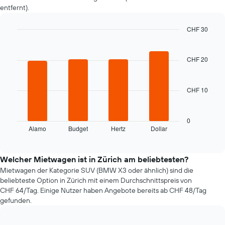
entfernt).
Buchungsdatum
näher
rückt.
CHF 30
Das
Bar
Chart
Diagramm
graphic.
chart
hat
with
CHF 20
4
1
bars.
X-
Achse,
CHF 10
Das
die
folgende
die
Diagramm
Anzahl
zeigt
0
der
Alamo
Budget
Hertz
Dollar
die
End
Tage
of
vier
vor
interactive
günstigsten
chart
dem
Mietwagenanbieter
Welcher Mietwagen ist in Zürich am beliebtesten?
Buchungsdatum
der
Mietwagen der Kategorie SUV (BMW X3 oder ähnlich) sind die
anzeigt.
letzten
Das
beliebteste Option in Zürich mit einem Durchschnittspreis von
72
Diagramm
CHF 64/Tag. Einige Nutzer haben Angebote bereits ab CHF 48/Tag
Stunden
hat
gefunden.
an.
1
Das
Y-