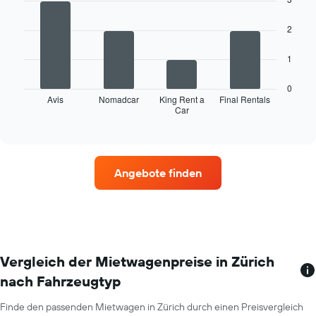
Achse,
with
4
die
2
bars.
die
Monate
Das
1
im
folgende
Jahr
Diagramm
anzeigt.
0
zeigt
Avis
Nomadcar
King Rent a
Final Rentals
Das
Car
die
End
Diagramm
of
vier
hat
interactive
Mietwagenanbieter
chart
1
mit
Y-
den
Achse,
Angebote finden
meisten
die
Standorten.
den
Das
durchschnittlichen
Diagramm
Mietwagenpreis
zeigt
für
1
einen
X-
Vergleich der Mietwagenpreise in Zürich
Tag
Achse
anzeigt.
nach Fahrzeugtyp
mit
Mietwagenanbietern.
Finde den passenden Mietwagen in Zürich durch einen Preisvergleich
Das