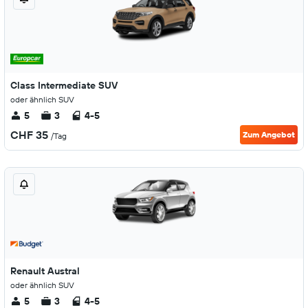
Class Intermediate SUV
oder ähnlich SUV
5
3
4-5
CHF 35
Zum Angebot
/Tag
Renault Austral
oder ähnlich SUV
5
3
4-5