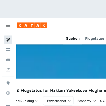
Suchen
Flugstatus
Flüge
Hotels
Mietwagen
Pauschalreisen
Explore
YKO
Flüge & Flugstatus für Hakkari Yuksekova Flughaf
Flugstatus
Hin- und Rückflug
1 Erwachsener
Economy
0 G