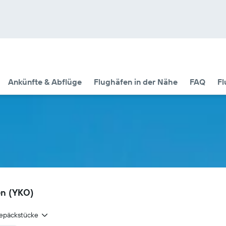
Ankünfte & Abflüge
Flughäfen in der Nähe
FAQ
Fl
en (YKO)
epäckstücke