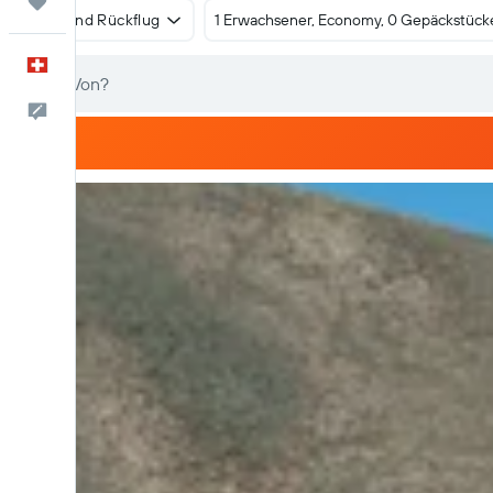
Trips
Hin- und Rückflug
1 Erwachsener, Economy, 0 Gepäckstück
Deutsch
Dein Feedback an uns