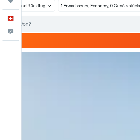
Trips
Hin- und Rückflug
1 Erwachsener, Economy, 0 Gepäckstück
Deutsch
Dein Feedback an uns