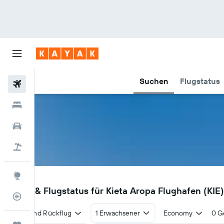
Suchen
Flugstatus
Flüge
Hotels
Mietwagen
Pauschalreisen
Explore
KIE
Flüge & Flugstatus für Kieta Aropa Flughafen (KIE)
Flugstatus
Hin- und Rückflug
1 Erwachsener
Economy
0 G