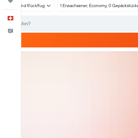
Trips
Hin- und Rückflug
1 Erwachsener, Economy, 0 Gepäckstück
Deutsch
Dein Feedback an uns