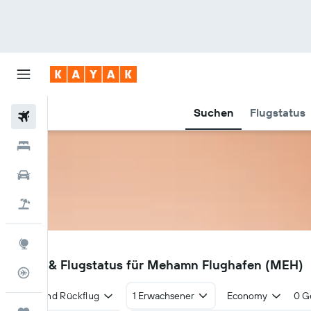
Suchen
Flugstatus
Flüge
Hotels
Mietwagen
Pauschalreisen
Explore
MEH
Flüge & Flugstatus für Mehamn Flughafen (MEH)
Flugstatus
Hin- und Rückflug
1 Erwachsener
Economy
0 G