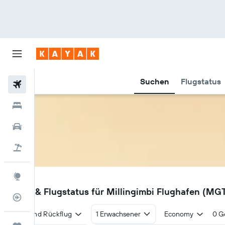
Suchen
Flugstatus
Flüge
Hotels
Mietwagen
Pauschalreisen
Explore
MGT
Flüge & Flugstatus für Millingimbi Flughafen (MG
Flugstatus
Hin- und Rückflug
1 Erwachsener
Economy
0 G