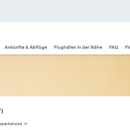
Ankünfte & Abflüge
Flughäfen in der Nähe
FAQ
Fl
T)
epäckstücke