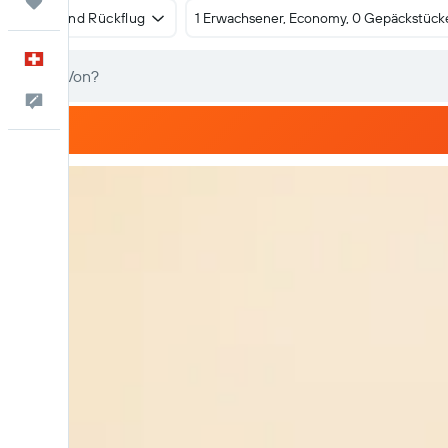
Trips
Hin- und Rückflug
1 Erwachsener, Economy, 0 Gepäckstück
Deutsch
Dein Feedback an uns