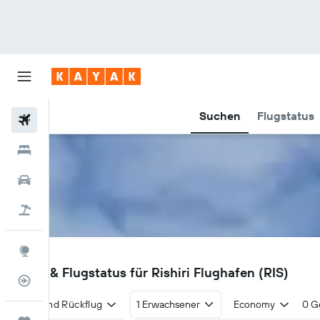
Suchen
Flugstatus
Flüge
Hotels
Mietwagen
Pauschalreisen
Explore
RIS
Flüge & Flugstatus für Rishiri Flughafen (RIS)
Flugstatus
Hin- und Rückflug
1 Erwachsener
Economy
0 G