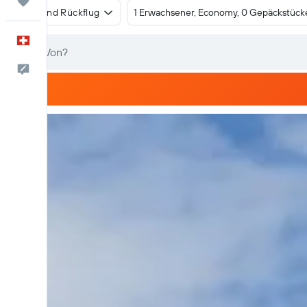
Trips
Hin- und Rückflug
1 Erwachsener, Economy, 0 Gepäckstück
Deutsch
Dein Feedback an uns