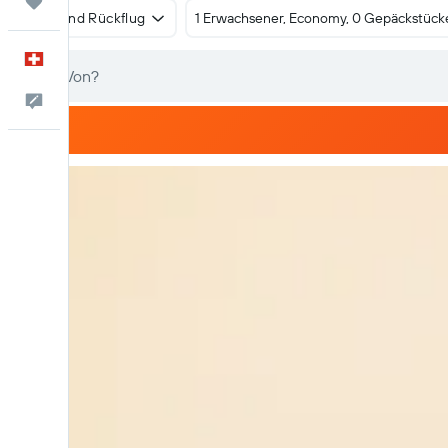
Trips
Hin- und Rückflug
1 Erwachsener, Economy, 0 Gepäckstück
Deutsch
Dein Feedback an uns