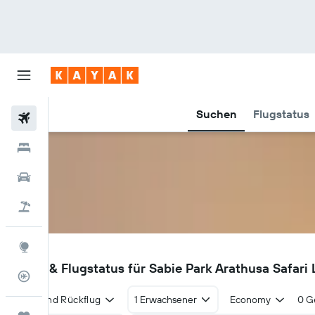
Suchen
Flugstatus
Flüge
Hotels
Mietwagen
Pauschalreisen
Explore
ASS
Flüge & Flugstatus für Sabie Park Arathusa Safari
Flugstatus
Hin- und Rückflug
1 Erwachsener
Economy
0 G