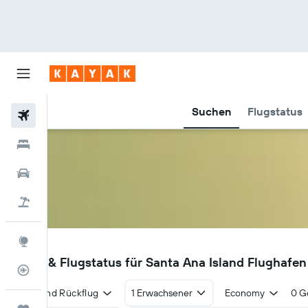
Suchen
Flugstatus
Flüge
Hotels
Mietwagen
Pauschalreisen
Explore
NNB
Flüge & Flugstatus für Santa Ana Island Flughafe
Flugstatus
Hin- und Rückflug
1 Erwachsener
Economy
0 G