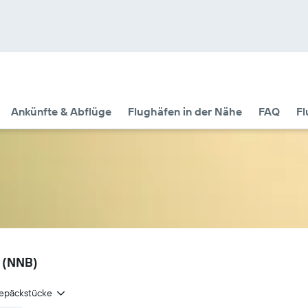
Ankünfte & Abflüge
Flughäfen in der Nähe
FAQ
Fl
n (NNB)
epäckstücke