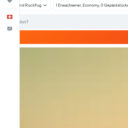
Trips
Hin- und Rückflug
1 Erwachsener, Economy, 0 Gepäckstück
Deutsch
Dein Feedback an uns