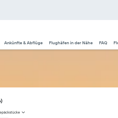
Ankünfte & Abflüge
Flughäfen in der Nähe
FAQ
Fl
A)
epäckstücke