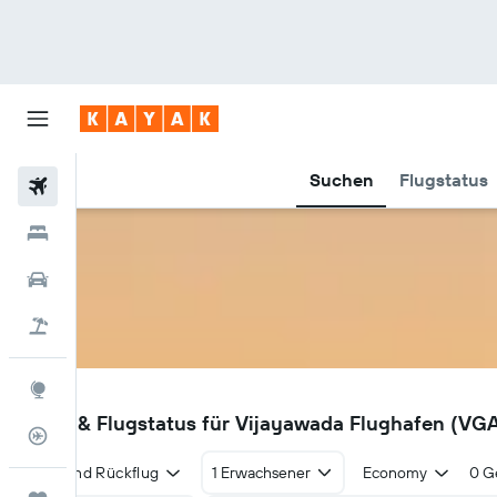
Suchen
Flugstatus
Flüge
Hotels
Mietwagen
Pauschalreisen
Explore
VGA
Flüge & Flugstatus für Vijayawada Flughafen (VG
Flugstatus
Hin- und Rückflug
1 Erwachsener
Economy
0 G