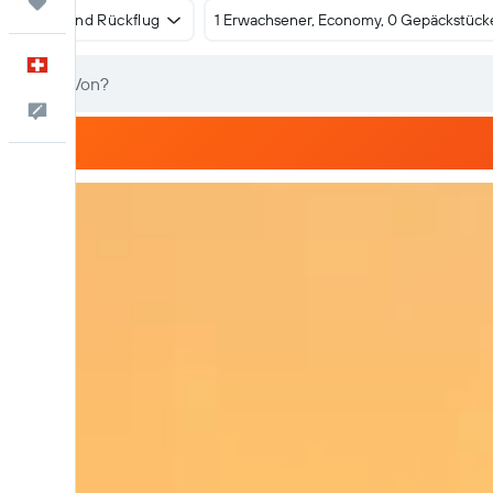
Trips
Hin- und Rückflug
1 Erwachsener, Economy, 0 Gepäckstück
Deutsch
Dein Feedback an uns