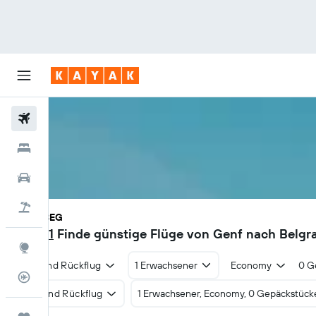
Flüge
Hotels
Mietwagen
Pauschalreisen
GVA - BEG
CHF 31
Finde günstige Flüge von Genf nach Belgr
Explore
Hin- und Rückflug
1 Erwachsener
Economy
0 G
Flugstatus
Hin- und Rückflug
1 Erwachsener, Economy, 0 Gepäckstück