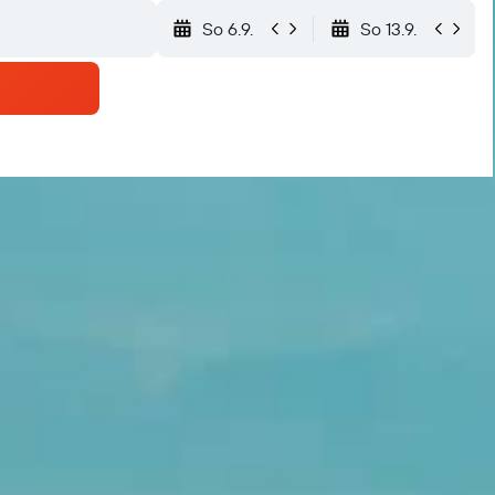
So 6.9.
So 13.9.