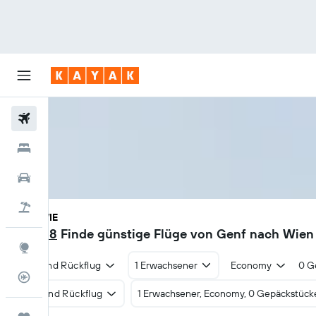
Flüge
Hotels
Mietwagen
Pauschalreisen
GVA - VIE
CHF 58
Finde günstige Flüge von Genf nach Wien 
Explore
Hin- und Rückflug
1 Erwachsener
Economy
0 G
Flugstatus
Hin- und Rückflug
1 Erwachsener, Economy, 0 Gepäckstück