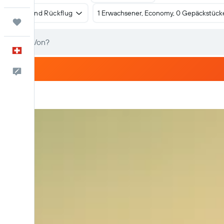
Hin- und Rückflug
1 Erwachsener, Economy, 0 Gepäckstück
Trips
Deutsch
Dein Feedback an uns