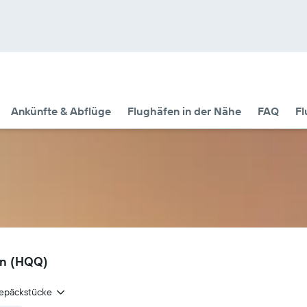
Ankünfte & Abflüge
Flughäfen in der Nähe
FAQ
Fl
en (HQQ)
epäckstücke