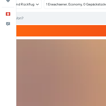
Trips
Hin- und Rückflug
1 Erwachsener, Economy, 0 Gepäckstück
Deutsch
Dein Feedback an uns