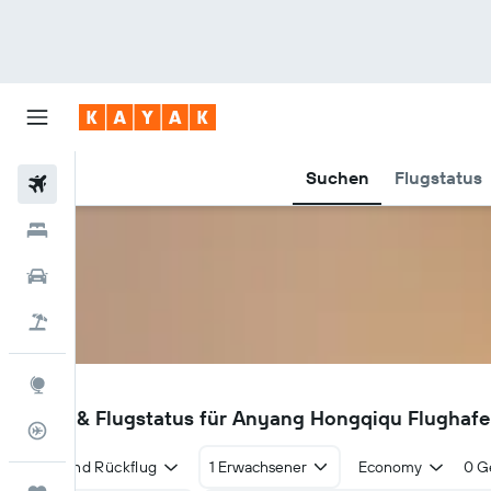
Suchen
Flugstatus
Flüge
Hotels
Mietwagen
Pauschalreisen
Explore
HQQ
Flüge & Flugstatus für Anyang Hongqiqu Flughaf
Flugstatus
Hin- und Rückflug
1 Erwachsener
Economy
0 G