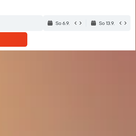
So 6.9.
So 13.9.