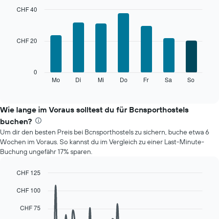
Das
CHF 40
Diagramm
Bar
Chart
hat
graphic.
chart
with
1
CHF 20
7
X-
bars.
Achse,
die
Das
0
die
folgende
Mo
Di
Mi
Do
Fr
Sa
So
End
Monate
of
Diagramm
anzeigt.
interactive
zeigt
chart
Das
den
Wie lange im Voraus solltest du für Bcnsporthostels
Diagramm
durchschnittlichen
hat
buchen?
Preis
1
Um dir den besten Preis bei Bcnsporthostels zu sichern, buche etwa 6
eines
Y-
Wochen im Voraus. So kannst du im Vergleich zu einer Last-Minute-
Zimmers
Achse,
Buchung ungefähr 17% sparen.
für
die
den
den
jeweiligen
CHF 125
durchschnittlichen
Wochentag.
Line
Chart
Zimmerpreis
CHF 100
Das
graphic.
chart
anzeigt.
with
Diagramm
90
CHF 75
hat
data
1