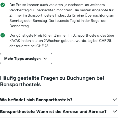
Achse,
Die Preise können auch variieren, je nachdem, an welchem
die
Wochentag du übernachten möchtest. Die besten Angebote für
die
Zimmer im Bcnsporthostels findest du für eine Übernachtung am
Anzahl
Sonntag oder Samstag. Der teuerste Tag ist in der Regel der
der
Donnerstag.
Tage
vor
Der günstigste Preis für ein Zimmer im Bcnsporthostels, das über
dem
KAYAK in den letzten 2 Wochen gebucht wurde, lag bei CHF 28,
Aufenthalt
der teuerste bei CHF 28.
anzeigt
Das
Mehr Tipps anzeigen
Diagramm
hat
1
Y-
Häufig gestellte Fragen zu Buchungen bei
Achse,
Bcnsporthostels
die
den
durchschnittlichen
Zimmerpreis
Wo befindet sich Bcnsporthostels?
anzeigt
Bcnsporthostels: Wann ist die Anreise und Abreise?