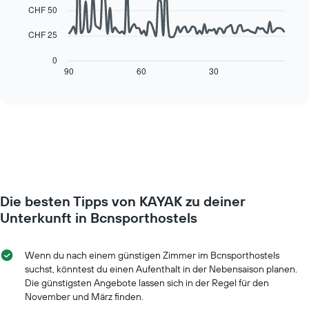
points.
CHF 50
X-
Achse,
Das
CHF 25
die
folgende
die
Diagramm
0
Wochentage
zeigt,
90
60
30
End
anzeigt.
of
wie
interactive
Das
sich
chart
Diagramm
der
hat
Preis
1
für
Y-
ein
Achse,
Zimmer
die
ändert,
den
je
durchschnittlichen
Die besten Tipps von KAYAK zu deiner
näher
Zimmerpreis
das
Unterkunft in Bcnsporthostels
anzeigt.
Aufenthaltsdatum
rückt.
Das
Wenn du nach einem günstigen Zimmer im Bcnsporthostels
Diagramm
suchst, könntest du einen Aufenthalt in der Nebensaison planen.
hat
Die günstigsten Angebote lassen sich in der Regel für den
1
November und März finden.
X-