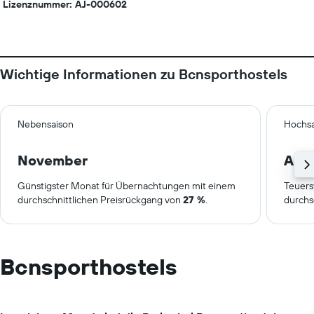
Lizenznummer: AJ-000602
Wichtige Informationen zu Bcnsporthostels
Nebensaison
Hochsa
November
Apri
Günstigster Monat für Übernachtungen mit einem
Teuers
durchschnittlichen Preisrückgang von
27 %
.
durchs
Bcnsporthostels