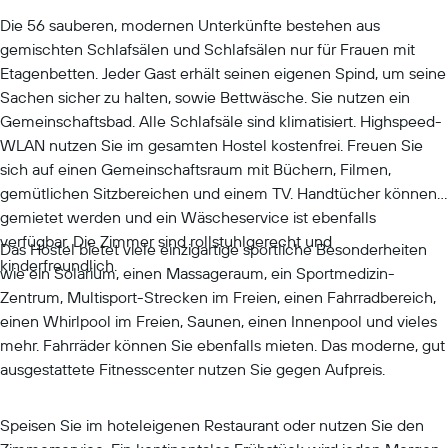
Die 56 sauberen, modernen Unterkünfte bestehen aus
gemischten Schlafsälen und Schlafsälen nur für Frauen mit
Etagenbetten. Jeder Gast erhält seinen eigenen Spind, um seine
Sachen sicher zu halten, sowie Bettwäsche. Sie nutzen ein
Gemeinschaftsbad. Alle Schlafsäle sind klimatisiert. Highspeed-
WLAN nutzen Sie im gesamten Hostel kostenfrei. Freuen Sie
sich auf einen Gemeinschaftsraum mit Büchern, Filmen,
gemütlichen Sitzbereichen und einem TV. Handtücher können
gemietet werden und ein Wäscheservice ist ebenfalls
verfügbar. Die Zimmer sind rollstuhlgerecht und
Das Hostel bietet viele einzigartige sportliche Besonderheiten
kinderfreundlich.
wie ein Solarium, einen Massageraum, ein Sportmedizin-
Zentrum, Multisport-Strecken im Freien, einen Fahrradbereich,
einen Whirlpool im Freien, Saunen, einen Innenpool und vieles
mehr. Fahrräder können Sie ebenfalls mieten. Das moderne, gut
ausgestattete Fitnesscenter nutzen Sie gegen Aufpreis.
Speisen Sie im hoteleigenen Restaurant oder nutzen Sie den