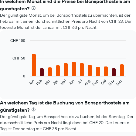
In welchem Monat sind die Preise bei Bcnsporthostels am
günstigsten?
Der günstigste Monat, um bei Bcnsporthostels zu übernachten, ist der
Februar mit einem durchschnittlichen Preis pro Nacht von CHF 23. Der
teuerste Monat ist der Januar mit CHF 63 pro Nacht.
CHF 100
Bar
Chart
graphic.
chart
with
CHF 50
12
bars.
0
Das
Okt
Feb
Mai
Aug
Nov
Mrz
Jun
Sep
Dez
Jan
Apr
Jul
folgende
End
of
Diagramm
interactive
zeigt
chart
den
An welchem Tag ist die Buchung von Bcnsporthostels am
durchschnittlichen
günstigsten?
Zimmerpreis
Der günstigste Tag, um Bcnsporthostels zu buchen, ist der Sonntag. Der
im
durchschnittliche Preis pro Nacht liegt dann bei CHF 20. Der teuerste
jeweiligen
Tag ist Donnerstag mit CHF 38 pro Nacht.
Monat
an.