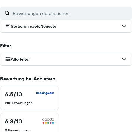
Sortieren nach
:
Neueste
Filter
Alle Filter
Bewertung bei Anbietern
6.5
/10
6.5
von
218 Bewertungen
10
6.8
/10
6.8
von
9 Bewertungen
10