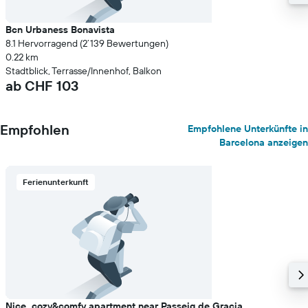
Bcn Urbaness Bonavista
8.1 Hervorragend (2’139 Bewertungen)
0.22 km
Stadtblick, Terrasse/Innenhof, Balkon
ab CHF 103
Empfohlen
Empfohlene Unterkünfte in
Barcelona anzeigen
Ferienunterkunft
Nice, cozy&comfy apartment near Passeig de Gracia