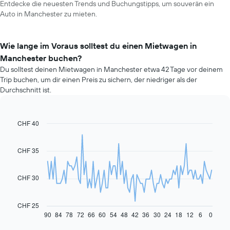
Entdecke die neuesten Trends und Buchungstipps, um souverän ein
Auto in Manchester zu mieten.
Wie lange im Voraus solltest du einen Mietwagen in
Manchester buchen?
Du solltest deinen Mietwagen in Manchester etwa 42 Tage vor deinem
Trip buchen, um dir einen Preis zu sichern, der niedriger als der
Durchschnitt ist.
CHF 40
Line
Chart
graphic.
chart
with
91
CHF 35
data
points.
CHF 30
Das
folgende
Diagramm
CHF 25
zeigt,
90
84
78
72
66
60
54
48
42
36
30
24
18
12
6
0
End
of
wie
interactive