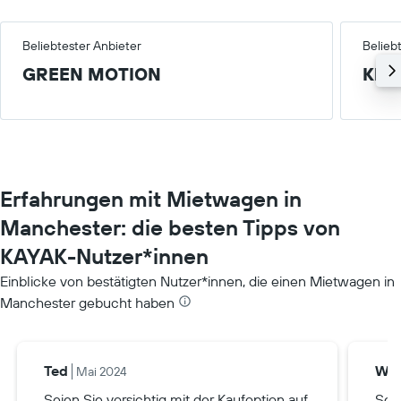
Beliebtester Anbieter
Belieb
GREEN MOTION
Klei
Erfahrungen mit Mietwagen in
Manchester: die besten Tipps von
KAYAK-Nutzer*innen
Einblicke von bestätigten Nutzer*innen, die einen Mietwagen in
Manchester gebucht haben
Ted
Wa
Mai 2024
Seien Sie vorsichtig mit der Kaufoption auf
Seie