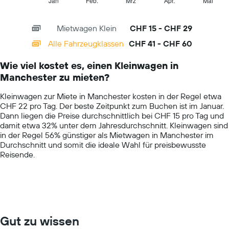
1
Jan
Feb.
Mrz
Apr.
Mai
End
of
X
interactive
axis
chart
Mietwagen Klein
CHF 15 - CHF 29
displaying
categories.
Alle Fahrzeugklassen
CHF 41 - CHF 60
Range:
14
Wie viel kostet es, einen Kleinwagen in
categories.
Manchester zu mieten?
The
chart
Kleinwagen zur Miete in Manchester kosten in der Regel etwa
has
CHF 22 pro Tag. Der beste Zeitpunkt zum Buchen ist im Januar.
1
Dann liegen die Preise durchschnittlich bei CHF 15 pro Tag und
Y
damit etwa 32% unter dem Jahresdurchschnitt. Kleinwagen sind
axis
in der Regel 56% günstiger als Mietwagen in Manchester im
displaying
Durchschnitt und somit die ideale Wahl für preisbewusste
values.
Reisende.
Range:
0
to
75.
Gut zu wissen