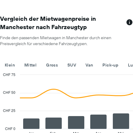
Diagramm
Mietwagenpreis
zeigt
für
1
einen
X-
Vergleich der Mietwagenpreise in
Tag
Achse
anzeigt.
Manchester nach Fahrzeugtyp
mit
Mietwagenanbietern.
Finde den passenden Mietwagen in Manchester durch einen
Das
Preisvergleich für verschiedene Fahrzeugtypen.
Diagramm
hat
1
Y-
Klein
Mittel
Gross
SUV
Van
Pick-up
Lu
Achse,
die
CHF 75
den
Combination
Chart
günstigsten
graphic.
chart
with
Mietwagenpreis
CHF 50
2
für
data
die
series.
angegebenen
CHF 25
Anbieter
The
anzeigt.
chart
has
CHF 0