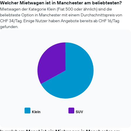
Mietwagenanbieter
Welcher Mietwagen ist in Manchester am beliebtesten?
Buchungsdatum
der
Mietwagen der Kategorie Klein (Fiat 500 oder ähnlich) sind die
anzeigt.
letzten
Das
beliebteste Option in Manchester mit einem Durchschnittspreis von
72
Diagramm
CHF 34/Tag. Einige Nutzer haben Angebote bereits ab CHF 16/Tag
Stunden
hat
gefunden.
an.
1
Das
Y-
Diagramm
Achse,
Pie
Chart
hat
die
graphic.
chart
1
den
with
X-
durchschnittlichen
2
Achse
slices.
Mietwagenpreis
und
anzeigt.
zeigt
Die
die
folgende
4
Tabelle
günstigsten
zeigt
Mietwagenanbieter
den
an.
durchschnittlichen
Das
Preis
Klein
SUV
Diagramm
End
beliebter
of
hat
Mietwagenklassen
interactive
1
an.
chart
Y-