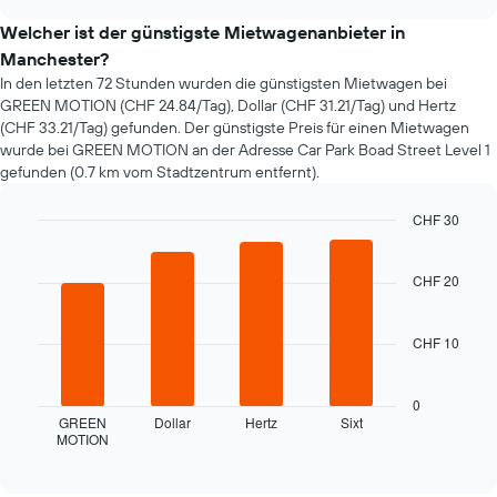
sich
chart
der
Welcher ist der günstigste Mietwagenanbieter in
Preis
Manchester?
eines
In den letzten 72 Stunden wurden die günstigsten Mietwagen bei
Mietwagens
GREEN MOTION (CHF 24.84/Tag), Dollar (CHF 31.21/Tag) und Hertz
entwickelt,
(CHF 33.21/Tag) gefunden. Der günstigste Preis für einen Mietwagen
wenn
wurde bei GREEN MOTION an der Adresse Car Park Boad Street Level 1
das
gefunden (0.7 km vom Stadtzentrum entfernt).
Buchungsdatum
näher
rückt.
CHF 30
Das
Bar
Chart
Diagramm
graphic.
chart
hat
with
CHF 20
4
1
bars.
X-
Achse,
CHF 10
Das
die
folgende
die
Diagramm
0
Anzahl
zeigt
GREEN
Dollar
Hertz
Sixt
der
MOTION
die
End
Tage
of
vier
vor
interactive
günstigsten
chart
dem