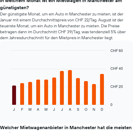
In welchem Monat ist ein Mietwagen in Manchester am
Achse,
günstigsten?
die
Der günstigste Monat, um ein Auto in Manchester zu mieten, ist der
den
Januar mit einem Durchschnittspreis von CHF 22/Tag. August ist der
günstigsten
teuerste Monat, um ein Auto in Manchester zu mieten. Die Preise
Mietwagenpreis
betragen dann im Durchschnitt CHF 39/Tag, was tendenziell 5% über
für
dem Jahresdurchschnitt für den Mietpreis in Manchester liegt.
die
angegebenen
Anbieter
CHF 60
anzeigt.
Bar
Chart
graphic.
chart
with
CHF 40
12
bars.
CHF 20
Das
folgende
Diagramm
zeigt
0
J
F
M
A
M
J
J
A
S
O
N
D
den
End
of
durchschnittlichen
interactive
Mietwagenpreis
chart
im
Welcher Mietwagenanbieter in Manchester hat die meisten
jeweiligen