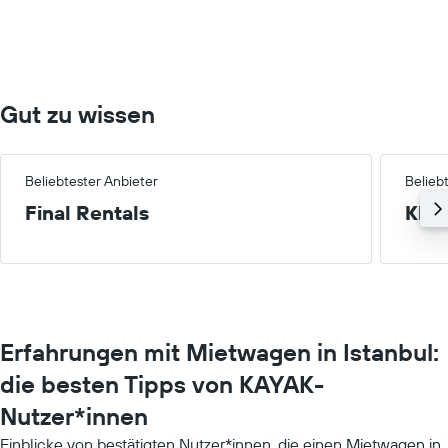
0
to
100.
Gut zu wissen
Beliebtester Anbieter
Belieb
Final Rentals
Klei
Erfahrungen mit Mietwagen in Istanbul:
die besten Tipps von KAYAK-
Nutzer*innen
Einblicke von bestätigten Nutzer*innen, die einen Mietwagen in