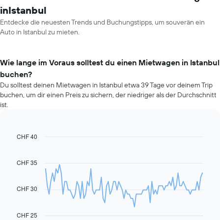
inIstanbul
Entdecke die neuesten Trends und Buchungstipps, um souverän ein
Auto in Istanbul zu mieten.
Wie lange im Voraus solltest du einen Mietwagen in Istanbul
buchen?
Du solltest deinen Mietwagen in Istanbul etwa 39 Tage vor deinem Trip
buchen, um dir einen Preis zu sichern, der niedriger als der Durchschnitt
ist.
CHF 40
Line
Chart
graphic.
chart
with
91
CHF 35
data
points.
CHF 30
Das
folgende
Diagramm
CHF 25