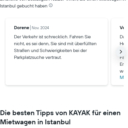
Istanbul gebucht haben
Dorene
Ver
Nov. 2024
Der Verkehr ist schrecklich. Fahren Sie
Das
nicht, es sei denn, Sie sind mit überfüllten
Hera
Straßen und Schwierigkeiten bei der
kom
Parkplatzsuche vertraut.
Fahr
Erle
wen
Meh
Dah
nich
emp
Die besten Tipps von KAYAK für einen
Mietwagen in Istanbul