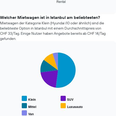
Rental
die
End
vor
of
vier
dem
interactive
günstigsten
chart
Buchungsdatum
Mietwagenanbieter
Welcher Mietwagen ist in Istanbul am beliebtesten?
anzeigt.
der
Das
Mietwagen der Kategorie Klein (Hyundai i10 oder ähnlich) sind die
letzten
Diagramm
beliebteste Option in Istanbul mit einem Durchschnittspreis von
72
hat
CHF 33/Tag. Einige Nutzer haben Angebote bereits ab CHF 14/Tag
Stunden
1
gefunden.
an.
Y-
Das
Achse,
Diagramm
die
Pie
Chart
hat
den
graphic.
chart
1
durchschnittlichen
with
X-
Mietwagenpreis
5
Achse
slices.
anzeigt.
und
zeigt
Die
die
folgende
4
Tabelle
günstigsten
zeigt
Klein
SUV
Mietwagenanbieter
den
an.
durchschnittlichen
Mittel
Luxusauto
Das
Preis
Van
Diagramm
End