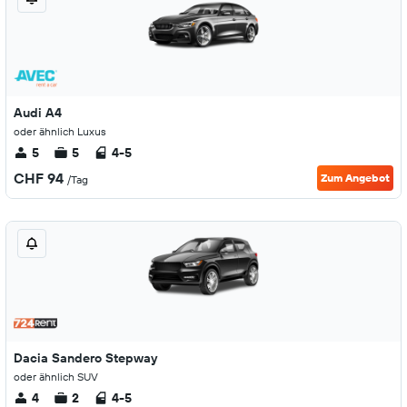
Audi A4
oder ähnlich Luxus
5
5
4-5
CHF 94
Zum Angebot
/Tag
Dacia Sandero Stepway
oder ähnlich SUV
4
2
4-5