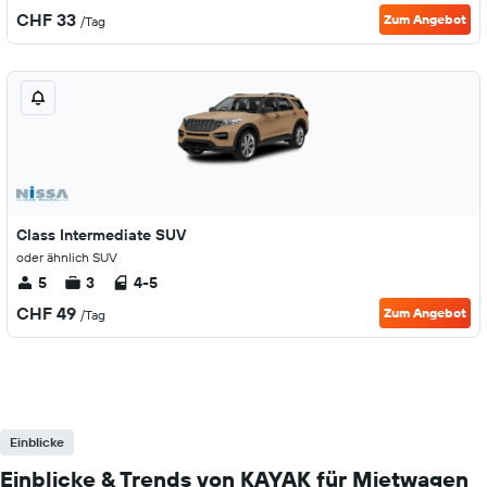
CHF 33
Zum Angebot
/Tag
Class Intermediate SUV
oder ähnlich SUV
5
3
4-5
CHF 49
Zum Angebot
/Tag
Einblicke
Einblicke & Trends von KAYAK für Mietwagen