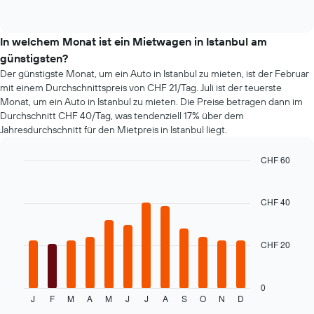
beliebter
of
hat
Mietwagenklassen
interactive
1
an.
chart
Y-
In welchem Monat ist ein Mietwagen in Istanbul am
Achse,
günstigsten?
die
Der günstigste Monat, um ein Auto in Istanbul zu mieten, ist der Februar
den
mit einem Durchschnittspreis von CHF 21/Tag. Juli ist der teuerste
günstigsten
Monat, um ein Auto in Istanbul zu mieten. Die Preise betragen dann im
Mietwagenpreis
Durchschnitt CHF 40/Tag, was tendenziell 17% über dem
für
Jahresdurchschnitt für den Mietpreis in Istanbul liegt.
die
angegebenen
Anbieter
CHF 60
anzeigt.
Bar
Chart
graphic.
chart
with
CHF 40
12
bars.
CHF 20
Das
folgende
Diagramm
zeigt
0
J
F
M
A
M
J
J
A
S
O
N
D
den
End
of
durchschnittlichen