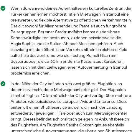
Wenn du während deines Aufenthaltes ein kulturelles Zentrum der
Türkei kennenlernen möchtest, ist ein Mietwagen in Istanbul eine
preiswerte und flexible Alternative zu öffentlichen Verkehrsmitteln.
Das gilt sowohl für Alleinreisende und Paare als auch für größere
Reisegruppen. Bei einer Stadtrundfahrt kannst du berühmte
Sehenswürdigkeiten bestaunen, zu denen beispielsweise die
Hagia Sophia und die Sultan-Ahmed-Moschee gehören. Auch
schwierig mit den öffentlichen Verkehrsmitteln erreichbare Ziele
außerhalb des Zentrums, wie die Festung Rumeli Hisarı am
Bosporus oder die ca. 60 km entfernte Küstenstadt Karaburun,
lassen sich mit dem Leihwagen einer Autovermietung in Istanbul
problemlos erreichen.
In der Nähe der City befinden sich zwei größere Flughäfen, an
denen es verschiedene Mietwagenanbieter gibt. Der Flughafen
Istanbul liegt ca. 40 km nördlich der City und verfügt über mehrere
Anbieter, wie beispielsweise Europcar, Avis und Enterprise. Diese
bieten oft einen Shuttleservice an, der dich nach der Landung
entweder zur jeweiligen Filiale oder auch zum Mietwagencenter
bringt. Dieses befindet sich praktisch gelegen im Ankunftsbereich
des Flughafens. Am Flughafen Sabiha Gökcen gibt es ebenfalls
unterschiedliche Autovermietungen, die über einen Shuttleservice