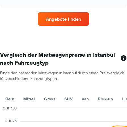
interactive
Mietwagenpreis
chart
im
jeweiligen
Angebote finden
Monat
an.
Das
Diagramm
hat
1
X-
Vergleich der Mietwagenpreise in Istanbul
Achse,
nach Fahrzeugtyp
die
die
Finde den passenden Mietwagen in Istanbul durch einen Preisvergleich
Monate
für verschiedene Fahrzeugtypen.
im
Jahr
anzeigt.
Das
Klein
Mittel
Gross
SUV
Van
Pick-up
Lu
Diagramm
hat
CHF 100
1
Combination
Chart
Y-
graphic.
chart
CHF 75
with
Achse,