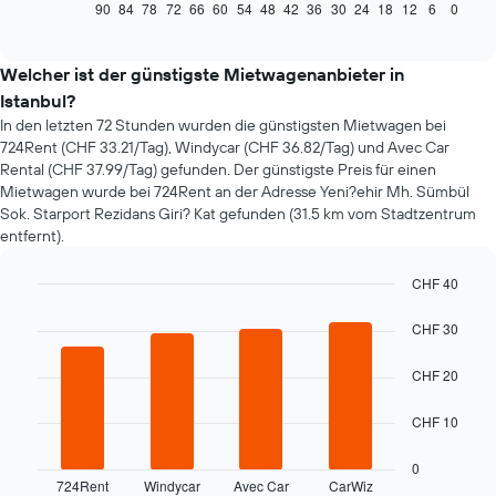
zeigt,
90
84
78
72
66
60
54
48
42
36
30
24
18
12
6
0
End
of
wie
interactive
sich
chart
der
Welcher ist der günstigste Mietwagenanbieter in
Preis
Istanbul?
eines
In den letzten 72 Stunden wurden die günstigsten Mietwagen bei
Mietwagens
724Rent (CHF 33.21/Tag), Windycar (CHF 36.82/Tag) und Avec Car
entwickelt,
Rental (CHF 37.99/Tag) gefunden. Der günstigste Preis für einen
wenn
Mietwagen wurde bei 724Rent an der Adresse Yeni?ehir Mh. Sümbül
das
Sok. Starport Rezidans Giri? Kat gefunden (31.5 km vom Stadtzentrum
Buchungsdatum
entfernt).
näher
rückt.
Das
CHF 40
Diagramm
Bar
Chart
hat
graphic.
chart
CHF 30
1
with
4
X-
CHF 20
bars.
Achse,
die
Das
CHF 10
die
folgende
Anzahl
Diagramm
der
0
zeigt
724Rent
Windycar
Avec Car
CarWiz
Tage