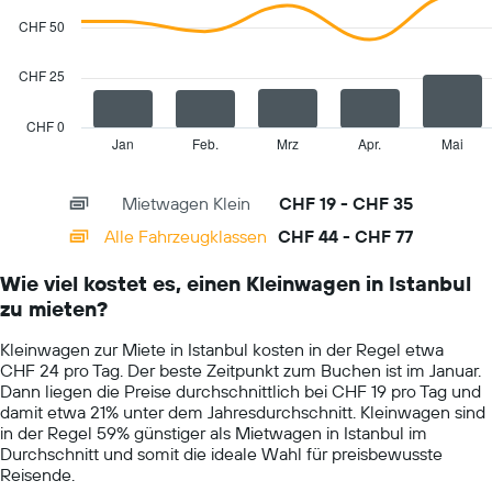
2
die
data
CHF 50
den
series.
durchschnittlichen
Mietwagenpreis
CHF 25
The
für
chart
einen
has
CHF 0
Tag
1
Jan
Feb.
Mrz
Apr.
Mai
End
anzeigt.
of
X
interactive
axis
chart
Mietwagen Klein
CHF 19 - CHF 35
displaying
categories.
Alle Fahrzeugklassen
CHF 44 - CHF 77
Range:
14
Wie viel kostet es, einen Kleinwagen in Istanbul
categories.
zu mieten?
The
chart
Kleinwagen zur Miete in Istanbul kosten in der Regel etwa
has
CHF 24 pro Tag. Der beste Zeitpunkt zum Buchen ist im Januar.
1
Dann liegen die Preise durchschnittlich bei CHF 19 pro Tag und
Y
damit etwa 21% unter dem Jahresdurchschnitt. Kleinwagen sind
axis
in der Regel 59% günstiger als Mietwagen in Istanbul im
displaying
Durchschnitt und somit die ideale Wahl für preisbewusste
values.
Reisende.
Range: