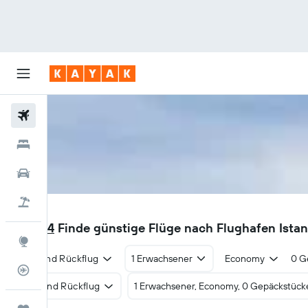
Flüge
Hotels
Mietwagen
Pauschalreisen
SAW
CHF 64
Finde günstige Flüge nach Flughafen Ista
Explore
Hin- und Rückflug
1 Erwachsener
Economy
0 G
Flugstatus
Hin- und Rückflug
1 Erwachsener, Economy, 0 Gepäckstück