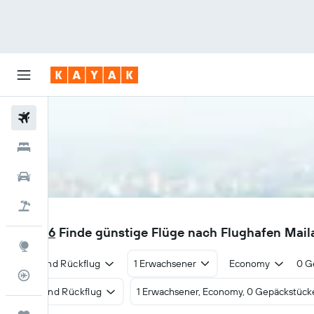
Flüge
Hotels
Mietwagen
Pauschalreisen
MXP
CHF 36
Finde günstige Flüge nach Flughafen Mail
Explore
Hin- und Rückflug
1 Erwachsener
Economy
0 G
Flugstatus
Hin- und Rückflug
1 Erwachsener, Economy, 0 Gepäckstück