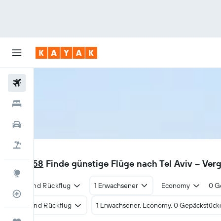
Flüge
Hotels
Mietwagen
Pauschalreisen
TLV
CHF 158
Finde günstige Flüge nach Tel Aviv – Ver
Explore
Hin- und Rückflug
1 Erwachsener
Economy
0 G
Flugstatus
Hin- und Rückflug
1 Erwachsener, Economy, 0 Gepäckstück