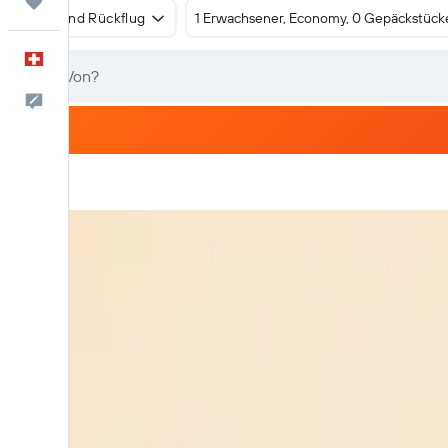
Trips
Hin- und Rückflug
1 Erwachsener, Economy, 0 Gepäckstück
Deutsch
Dein Feedback an uns