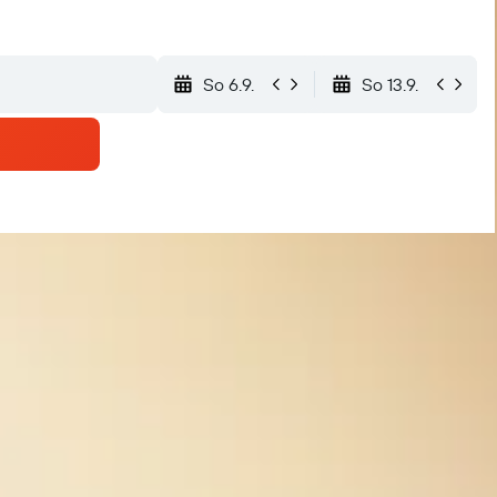
So 6.9.
So 13.9.