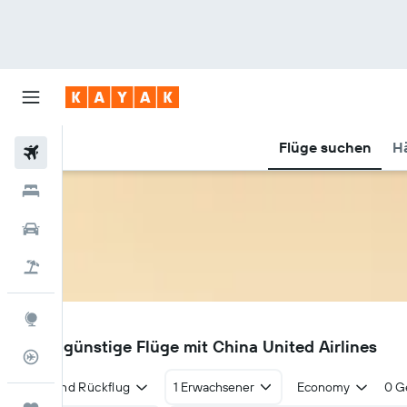
Flüge suchen
Hä
Flüge
Hotels
Mietwagen
Pauschalreisen
Explore
KN
Finde günstige Flüge mit China United Airlines
Flugstatus
Hin- und Rückflug
1 Erwachsener
Economy
0 G