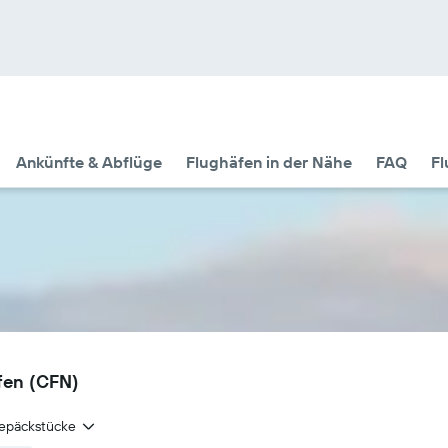
Ankünfte & Abflüge
Flughäfen in der Nähe
FAQ
Fl
afen (CFN)
epäckstücke