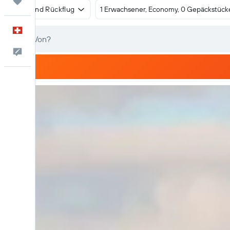
Trips
Hin- und Rückflug
1 Erwachsener, Economy, 0 Gepäckstück
Deutsch
Dein Feedback an uns