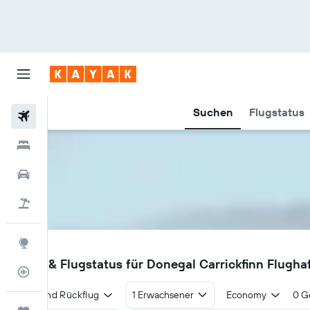
Suchen
Flugstatus
Flüge
Hotels
Mietwagen
Pauschalreisen
Explore
CFN
Flüge & Flugstatus für Donegal Carrickfinn Flugh
Flugstatus
Hin- und Rückflug
1 Erwachsener
Economy
0 G