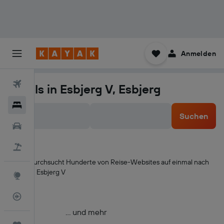
Anmelden
Flüge
Hotels in Esbjerg V, Esbjerg
Hotels
Suchen
Mietwagen
Pauschalreisen
KAYAK durchsucht Hunderte von Reise-Websites auf einmal nach
Hotels in Esbjerg V
Explore
Flugstatus
… und mehr