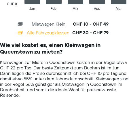
has
CHF 0
1
Jan
Feb.
Mrz
Apr.
Mai
End
of
X
interactive
axis
chart
Mietwagen Klein
CHF 10 - CHF 49
displaying
categories.
Alle Fahrzeugklassen
CHF 30 - CHF 79
Range:
14
Wie viel kostet es, einen Kleinwagen in
categories.
Queenstown zu mieten?
The
chart
Kleinwagen zur Miete in Queenstown kosten in der Regel etwa
has
CHF 22 pro Tag. Der beste Zeitpunkt zum Buchen ist im Juni.
1
Dann liegen die Preise durchschnittlich bei CHF 10 pro Tag und
Y
damit etwa 55% unter dem Jahresdurchschnitt. Kleinwagen sind
axis
in der Regel 56% günstiger als Mietwagen in Queenstown im
displaying
Durchschnitt und somit die ideale Wahl für preisbewusste
values.
Reisende.
Range:
0
to
100.