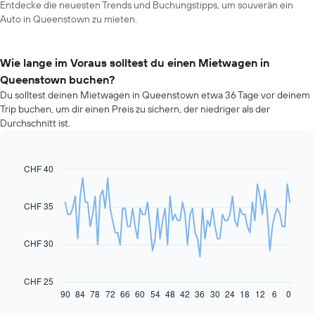
Entdecke die neuesten Trends und Buchungstipps, um souverän ein
Auto in Queenstown zu mieten.
Wie lange im Voraus solltest du einen Mietwagen in
Queenstown buchen?
Du solltest deinen Mietwagen in Queenstown etwa 36 Tage vor deinem
Trip buchen, um dir einen Preis zu sichern, der niedriger als der
Durchschnitt ist.
CHF 40
Line
Chart
graphic.
chart
with
91
CHF 35
data
points.
CHF 30
Das
folgende
Diagramm
CHF 25
zeigt,
90
84
78
72
66
60
54
48
42
36
30
24
18
12
6
0
End
of
wie
interactive