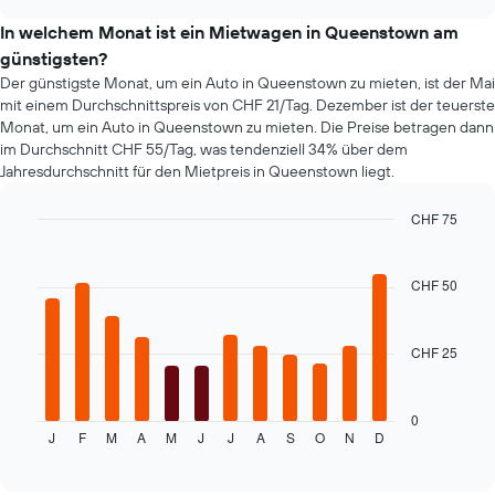
sich
chart
der
In welchem Monat ist ein Mietwagen in Queenstown am
Preis
günstigsten?
eines
Der günstigste Monat, um ein Auto in Queenstown zu mieten, ist der Mai
Mietwagens
mit einem Durchschnittspreis von CHF 21/Tag. Dezember ist der teuerste
entwickelt,
Monat, um ein Auto in Queenstown zu mieten. Die Preise betragen dann
wenn
im Durchschnitt CHF 55/Tag, was tendenziell 34% über dem
das
Jahresdurchschnitt für den Mietpreis in Queenstown liegt.
Buchungsdatum
näher
rückt.
CHF 75
Das
Bar
Chart
Diagramm
graphic.
chart
hat
with
CHF 50
12
1
bars.
X-
Achse,
CHF 25
Das
die
folgende
die
Diagramm
Anzahl
zeigt
0
der
J
F
M
A
M
J
J
A
S
O
N
D
den
End
Tage
of
durchschnittlichen
vor
interactive
Mietwagenpreis
chart
dem