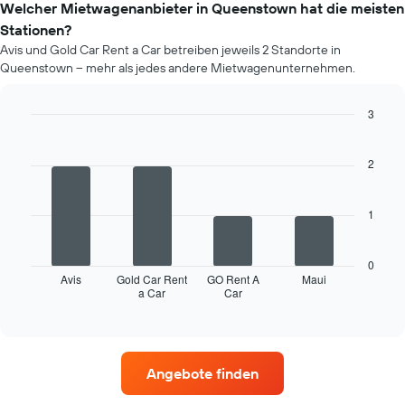
im
Welcher Mietwagenanbieter in Queenstown hat die meisten
Buchungsdatum
jeweiligen
anzeigt.
Stationen?
Monat
Das
Avis und Gold Car Rent a Car betreiben jeweils 2 Standorte in
an.
Diagramm
Queenstown – mehr als jedes andere Mietwagenunternehmen.
Das
hat
Diagramm
1
hat
3
Y-
1
Achse,
Bar
Chart
X-
graphic.
chart
die
Achse,
with
2
den
4
die
durchschnittlichen
bars.
die
Mietwagenpreis
Monate
1
anzeigt.
Das
im
folgende
Jahr
Diagramm
anzeigt.
0
zeigt
Avis
Gold Car Rent
GO Rent A
Maui
Das
a Car
Car
die
End
Diagramm
of
vier
hat
interactive
Mietwagenanbieter
chart
1
mit
Y-
den
Achse,
Angebote finden
meisten
die
Standorten.
den