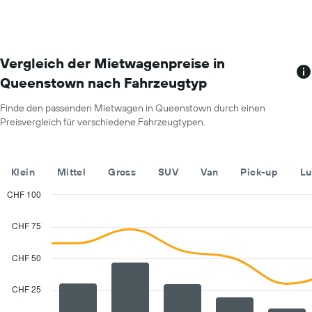
Das
durchschnittlichen
Diagramm
Mietwagenpreis
zeigt
für
1
einen
X-
Vergleich der Mietwagenpreise in
Tag
Achse
anzeigt.
Queenstown nach Fahrzeugtyp
mit
Mietwagenanbietern.
Finde den passenden Mietwagen in Queenstown durch einen
Das
Preisvergleich für verschiedene Fahrzeugtypen.
Diagramm
hat
1
Y-
Klein
Mittel
Gross
SUV
Van
Pick-up
Lu
Achse,
die
CHF 100
den
Combination
Chart
günstigsten
graphic.
chart
CHF 75
with
Mietwagenpreis
2
für
data
CHF 50
die
series.
angegebenen
Anbieter
CHF 25
The
anzeigt.
chart