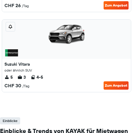
CHF 26
Zum Angebot
/Tag
Suzuki Vitara
oder ähnlich SUV
5
3
4-5
CHF 30
Zum Angebot
/Tag
Einblicke
Einblicke & Trends von KAYAK für Mietwagen