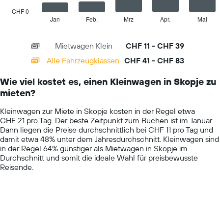
chart
has
CHF 0
1
Jan
Feb.
Mrz
Apr.
Mai
End
of
X
interactive
axis
chart
Mietwagen Klein
CHF 11 - CHF 39
displaying
categories.
Alle Fahrzeugklassen
CHF 41 - CHF 83
Range:
14
Wie viel kostet es, einen Kleinwagen in Skopje zu
categories.
mieten?
The
chart
Kleinwagen zur Miete in Skopje kosten in der Regel etwa
has
CHF 21 pro Tag. Der beste Zeitpunkt zum Buchen ist im Januar.
1
Dann liegen die Preise durchschnittlich bei CHF 11 pro Tag und
Y
damit etwa 48% unter dem Jahresdurchschnitt. Kleinwagen sind
axis
in der Regel 64% günstiger als Mietwagen in Skopje im
displaying
Durchschnitt und somit die ideale Wahl für preisbewusste
values.
Reisende.
Range:
0
to
100.