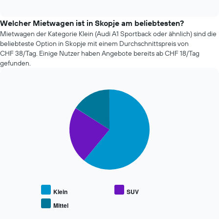
vier
vor
interactive
günstigsten
chart
dem
Mietwagenanbieter
Welcher Mietwagen ist in Skopje am beliebtesten?
Buchungsdatum
der
Mietwagen der Kategorie Klein (Audi A1 Sportback oder ähnlich) sind die
anzeigt.
letzten
Das
beliebteste Option in Skopje mit einem Durchschnittspreis von
72
Diagramm
CHF 38/Tag. Einige Nutzer haben Angebote bereits ab CHF 18/Tag
Stunden
hat
gefunden.
an.
1
Das
Y-
Diagramm
Achse,
Pie
Chart
hat
die
graphic.
chart
1
den
with
X-
durchschnittlichen
3
Achse
slices.
Mietwagenpreis
und
anzeigt.
zeigt
Die
die
folgende
4
Tabelle
günstigsten
zeigt
Mietwagenanbieter
den
an.
durchschnittlichen
Klein
SUV
Das
Preis
Mittel
Diagramm
End
beliebter
of
hat