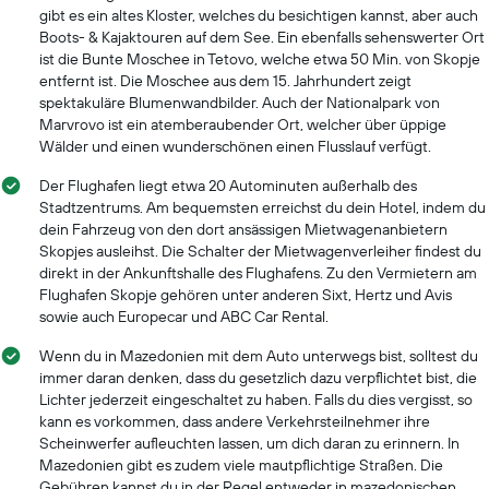
gibt es ein altes Kloster, welches du besichtigen kannst, aber auch
Boots- & Kajaktouren auf dem See. Ein ebenfalls sehenswerter Ort
ist die Bunte Moschee in Tetovo, welche etwa 50 Min. von Skopje
entfernt ist. Die Moschee aus dem 15. Jahrhundert zeigt
spektakuläre Blumenwandbilder. Auch der Nationalpark von
Marvrovo ist ein atemberaubender Ort, welcher über üppige
Wälder und einen wunderschönen einen Flusslauf verfügt.
Der Flughafen liegt etwa 20 Autominuten außerhalb des
Stadtzentrums. Am bequemsten erreichst du dein Hotel, indem du
dein Fahrzeug von den dort ansässigen Mietwagenanbietern
Skopjes ausleihst. Die Schalter der Mietwagenverleiher findest du
direkt in der Ankunftshalle des Flughafens. Zu den Vermietern am
Flughafen Skopje gehören unter anderen Sixt, Hertz und Avis
sowie auch Europecar und ABC Car Rental.
Wenn du in Mazedonien mit dem Auto unterwegs bist, solltest du
immer daran denken, dass du gesetzlich dazu verpflichtet bist, die
Lichter jederzeit eingeschaltet zu haben. Falls du dies vergisst, so
kann es vorkommen, dass andere Verkehrsteilnehmer ihre
Scheinwerfer aufleuchten lassen, um dich daran zu erinnern. In
Mazedonien gibt es zudem viele mautpflichtige Straßen. Die
Gebühren kannst du in der Regel entweder in mazedonischen