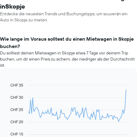
inSkopje
Entdecke die neuesten Trends und Buchungstipps, um souverän ein
Auto in Skopje zu mieten.
Wie lange im Voraus solltest du einen Mietwagen in Skopje
buchen?
Du solltest deinen Mietwagen in Skopje etwa 7 Tage vor deinem Trip
buchen, um dir einen Preis zu sichern, der niedriger als der Durchschnitt
ist.
CHF 35
Line
Chart
graphic.
chart
with
CHF 30
91
data
CHF 25
points.
Das
CHF 20
folgende
Diagramm
CHF 15