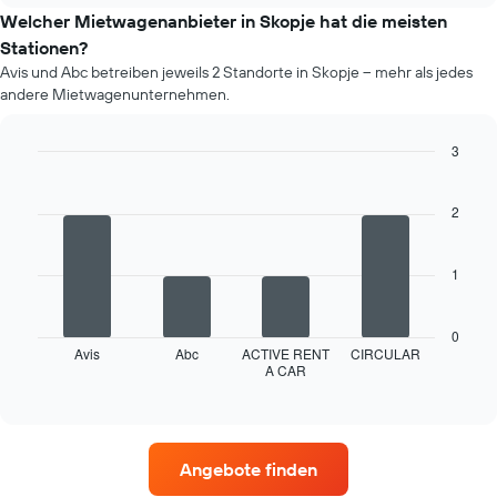
im
Welcher Mietwagenanbieter in Skopje hat die meisten
jeweiligen
Stationen?
Monat
Avis und Abc betreiben jeweils 2 Standorte in Skopje – mehr als jedes
an.
andere Mietwagenunternehmen.
Das
Diagramm
hat
3
1
Bar
Chart
X-
graphic.
chart
Achse,
with
2
4
die
bars.
die
Monate
1
Das
im
folgende
Jahr
Diagramm
anzeigt.
0
zeigt
Avis
Abc
ACTIVE RENT
CIRCULAR
Das
A CAR
die
End
Diagramm
of
vier
hat
interactive
Mietwagenanbieter
chart
1
mit
Y-
den
Achse,
Angebote finden
meisten
die