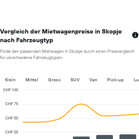
Standorten.
den
Das
durchschnittlichen
Diagramm
Mietwagenpreis
zeigt
für
1
einen
X-
Vergleich der Mietwagenpreise in Skopje
Tag
Achse
anzeigt.
nach Fahrzeugtyp
mit
Mietwagenanbietern.
Finde den passenden Mietwagen in Skopje durch einen Preisvergleich
Das
für verschiedene Fahrzeugtypen.
Diagramm
hat
1
Y-
Klein
Mittel
Gross
SUV
Van
Pick-up
Lu
Achse,
die
CHF 100
den
Combination
Chart
günstigsten
graphic.
chart
CHF 75
with
Mietwagenpreis
2
für
data
CHF 50
die
series.
angegebenen
Anbieter
CHF 25
The
anzeigt.