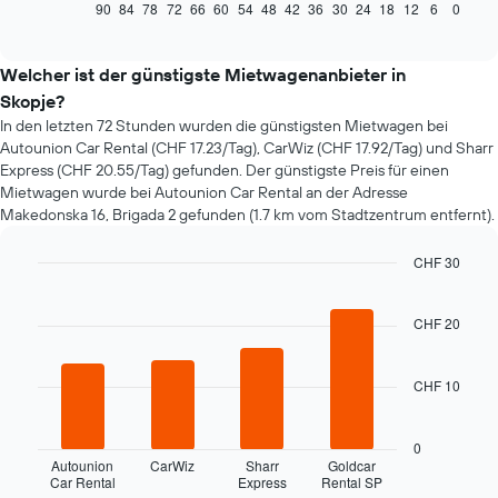
zeigt,
90
84
78
72
66
60
54
48
42
36
30
24
18
12
6
0
End
of
wie
interactive
sich
chart
der
Welcher ist der günstigste Mietwagenanbieter in
Preis
Skopje?
eines
In den letzten 72 Stunden wurden die günstigsten Mietwagen bei
Mietwagens
Autounion Car Rental (CHF 17.23/Tag), CarWiz (CHF 17.92/Tag) und Sharr
entwickelt,
Express (CHF 20.55/Tag) gefunden. Der günstigste Preis für einen
wenn
Mietwagen wurde bei Autounion Car Rental an der Adresse
das
Makedonska 16, Brigada 2 gefunden (1.7 km vom Stadtzentrum entfernt).
Buchungsdatum
näher
rückt.
CHF 30
Das
Bar
Chart
Diagramm
graphic.
chart
hat
with
CHF 20
4
1
bars.
X-
Achse,
CHF 10
Das
die
folgende
die
Diagramm
0
Anzahl
zeigt
Autounion
CarWiz
Sharr
Goldcar
der
Car Rental
Express
Rental SP
die
End
Tage
of