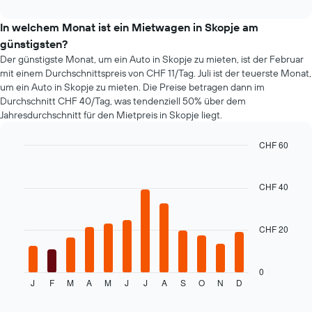
Mietwagenklassen
interactive
1
an.
chart
Y-
In welchem Monat ist ein Mietwagen in Skopje am
Achse,
günstigsten?
die
Der günstigste Monat, um ein Auto in Skopje zu mieten, ist der Februar
den
mit einem Durchschnittspreis von CHF 11/Tag. Juli ist der teuerste Monat,
günstigsten
um ein Auto in Skopje zu mieten. Die Preise betragen dann im
Mietwagenpreis
Durchschnitt CHF 40/Tag, was tendenziell 50% über dem
für
Jahresdurchschnitt für den Mietpreis in Skopje liegt.
die
angegebenen
Anbieter
CHF 60
anzeigt.
Bar
Chart
graphic.
chart
with
CHF 40
12
bars.
CHF 20
Das
folgende
Diagramm
zeigt
0
J
F
M
A
M
J
J
A
S
O
N
D
den
End
of
durchschnittlichen
interactive
Mietwagenpreis
chart