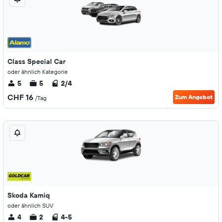
Class Special Car
oder ähnlich Kategorie
5
5
2/4
CHF 16
Zum Angebot
/Tag
Skoda Kamiq
oder ähnlich SUV
4
2
4-5