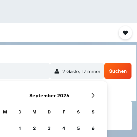
Suchen
2 Gäste, 1 Zimmer
September 2026
M
D
M
D
F
S
S
1
2
3
4
5
6