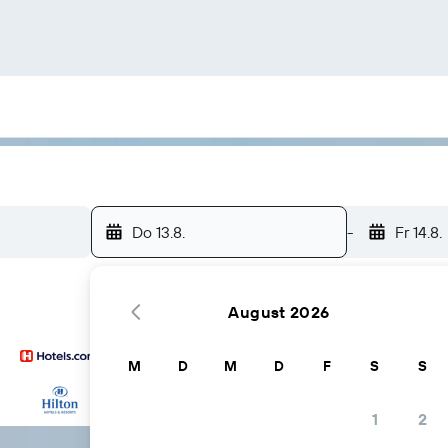
Do 13.8.
-
Fr 14.8.
August 2026
M
D
M
D
F
S
S
… und mehr
1
2