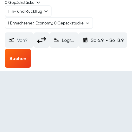
0 Gepäckstücke
Hin- und Rückflug
1 Erwachsener, Economy, 0 Gepäckstücke
Von?
Logroño (RJL)
So 6.9.
-
So 13.9.
Suchen