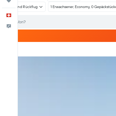
Trips
Hin- und Rückflug
1 Erwachsener, Economy, 0 Gepäckstück
Deutsch
Dein Feedback an uns