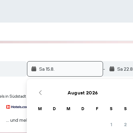
Sa 15.8.
-
Sa 22.8
August 2026
ls in Südstadt
M
D
M
D
F
S
S
… und mehr
1
2