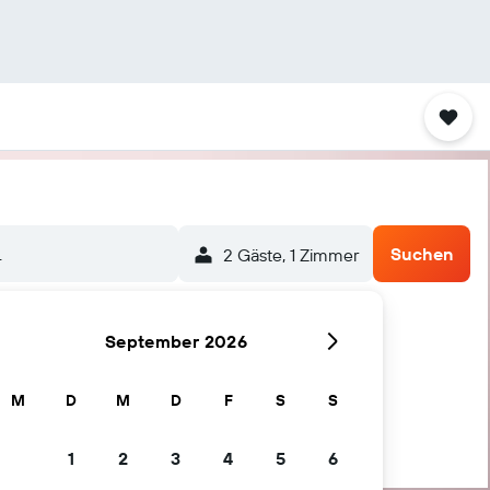
.
Suchen
2 Gäste, 1 Zimmer
September 2026
M
D
M
D
F
S
S
1
2
3
4
5
6