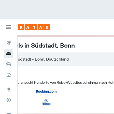
Flüge
Hotels in Südstadt, Bonn
Hotels
Mietwagen
Pauschalreisen
KAYAK durchsucht Hunderte von Reise-Websites auf einmal nach Hote
Explore
Flugstatus