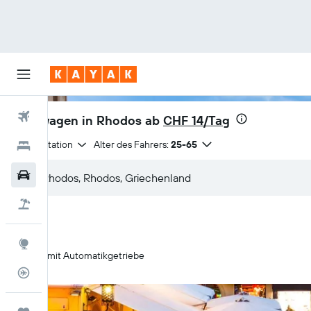
Flüge
Mietwagen in Rhodos ab
CHF 14/Tag
Anmietstation
Alter des Fahrers:
25-65
Hotels
Mietwagen
Pauschalreisen
Explore
Nur mit Automatikgetriebe
Flugstatus