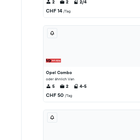
2
2
2/4
CHF 14
/Tag
Opel Combo
oder ähnlich Van
5
2
4-5
CHF 50
/Tag