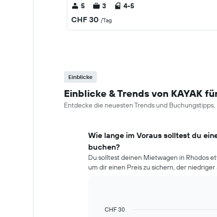
5
3
4-5
CHF 30
/Tag
Einblicke
Einblicke & Trends von KAYAK f
Entdecke die neuesten Trends und Buchungstipps, 
Wie lange im Voraus solltest du ei
buchen?
Du solltest deinen Mietwagen in Rhodos et
um dir einen Preis zu sichern, der niedriger 
CHF 30
Line
Chart
graphic.
chart