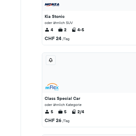
Kia Stonic
oder ähnlich SUV
4
2
4-5
CHF 24
/Tag
Class Special Car
oder ähnlich Kategorie
5
5
2/4
CHF 26
/Tag