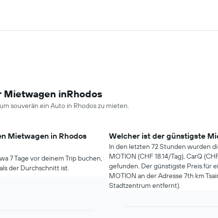
ür Mietwagen inRhodos
um souverän ein Auto in Rhodos zu mieten.
nen Mietwagen in Rhodos
Welcher ist der günstigste M
In den letzten 72 Stunden wurden 
MOTION (CHF 18.14/Tag), CarQ (CHF 
wa 7 Tage vor deinem Trip buchen,
gefunden. Der günstigste Preis fü
als der Durchschnitt ist.
MOTION an der Adresse 7th km Tsair
Stadtzentrum entfernt).
Bar
Chart