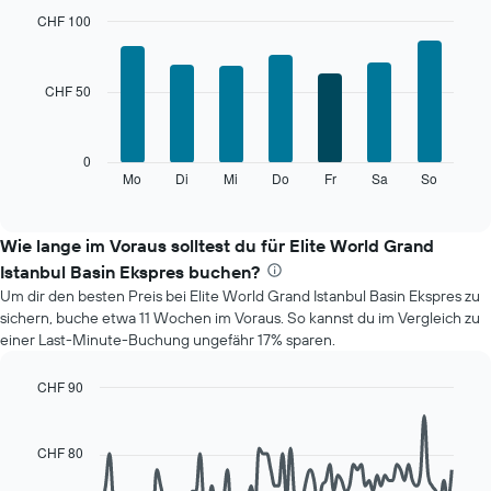
Das
CHF 100
Diagramm
Bar
Chart
hat
graphic.
chart
with
1
CHF 50
7
X-
bars.
Achse,
die
Das
0
die
folgende
Mo
Di
Mi
Do
Fr
Sa
So
End
Monate
of
Diagramm
anzeigt.
interactive
zeigt
chart
Das
den
Wie lange im Voraus solltest du für Elite World Grand
Diagramm
durchschnittlichen
hat
Istanbul Basin Ekspres buchen?
Preis
1
Um dir den besten Preis bei Elite World Grand Istanbul Basin Ekspres zu
eines
Y-
sichern, buche etwa 11 Wochen im Voraus. So kannst du im Vergleich zu
Zimmers
Achse,
einer Last-Minute-Buchung ungefähr 17% sparen.
für
die
den
den
jeweiligen
CHF 90
durchschnittlichen
Wochentag.
Line
Chart
Zimmerpreis
Das
graphic.
chart
anzeigt.
with
Diagramm
CHF 80
90
hat
data
1