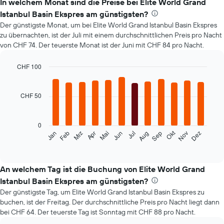
In welchem Monat sind die Preise bei Elite World Grand
Istanbul Basin Ekspres am günstigsten?
Der günstigste Monat, um bei Elite World Grand Istanbul Basin Ekspres
zu übernachten, ist der Juli mit einem durchschnittlichen Preis pro Nacht
von CHF 74. Der teuerste Monat ist der Juni mit CHF 84 pro Nacht.
CHF 100
Bar
Chart
graphic.
chart
with
CHF 50
12
bars.
0
Das
Okt
Feb
Mai
Aug
Nov
Mrz
Jun
Sep
Dez
Jan
Apr
Jul
folgende
End
of
Diagramm
interactive
zeigt
chart
den
An welchem Tag ist die Buchung von Elite World Grand
durchschnittlichen
Istanbul Basin Ekspres am günstigsten?
Zimmerpreis
Der günstigste Tag, um Elite World Grand Istanbul Basin Ekspres zu
im
buchen, ist der Freitag. Der durchschnittliche Preis pro Nacht liegt dann
jeweiligen
bei CHF 64. Der teuerste Tag ist Sonntag mit CHF 88 pro Nacht.
Monat
an.