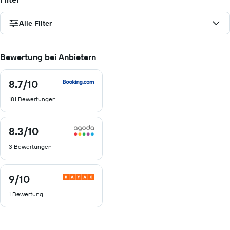
Alle Filter
Bewertung bei Anbietern
8.7
/10
8.7
von
181 Bewertungen
10
8.3
/10
8.3
von
3 Bewertungen
10
9
/10
9
von
1 Bewertung
10