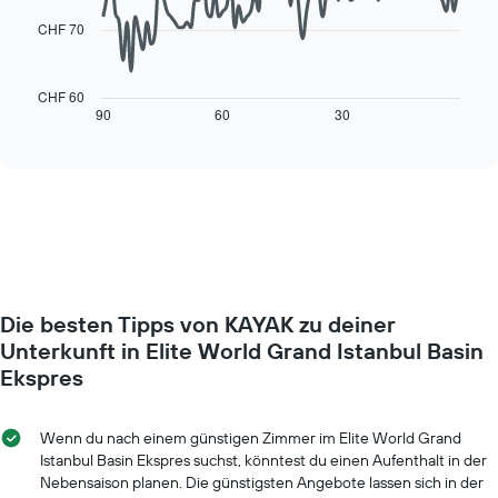
points.
X-
CHF 70
Achse,
Das
die
folgende
die
Diagramm
CHF 60
Wochentage
zeigt,
90
60
30
End
anzeigt.
of
wie
interactive
Das
sich
chart
Diagramm
der
hat
Preis
1
für
Y-
ein
Achse,
Zimmer
die
ändert,
den
je
durchschnittlichen
Die besten Tipps von KAYAK zu deiner
näher
Zimmerpreis
das
Unterkunft in Elite World Grand Istanbul Basin
anzeigt.
Aufenthaltsdatum
Ekspres
rückt.
Das
Diagramm
Wenn du nach einem günstigen Zimmer im Elite World Grand
hat
Istanbul Basin Ekspres suchst, könntest du einen Aufenthalt in der
1
Nebensaison planen. Die günstigsten Angebote lassen sich in der
X-