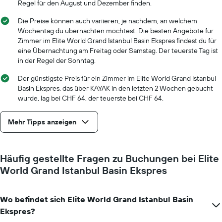
Regel für den August und Dezember finden.
Achse,
die
Die Preise können auch variieren, je nachdem, an welchem
die
Wochentag du übernachten möchtest. Die besten Angebote für
Anzahl
Zimmer im Elite World Grand Istanbul Basin Ekspres findest du für
der
eine Übernachtung am Freitag oder Samstag. Der teuerste Tag ist
Tage
in der Regel der Sonntag.
vor
dem
Der günstigste Preis für ein Zimmer im Elite World Grand Istanbul
Aufenthalt
Basin Ekspres, das über KAYAK in den letzten 2 Wochen gebucht
anzeigt
wurde, lag bei CHF 64, der teuerste bei CHF 64.
Das
Diagramm
hat
Mehr Tipps anzeigen
1
Y-
Achse,
Häufig gestellte Fragen zu Buchungen bei Elite
die
den
World Grand Istanbul Basin Ekspres
durchschnittlichen
Zimmerpreis
anzeigt
Wo befindet sich Elite World Grand Istanbul Basin
Ekspres?