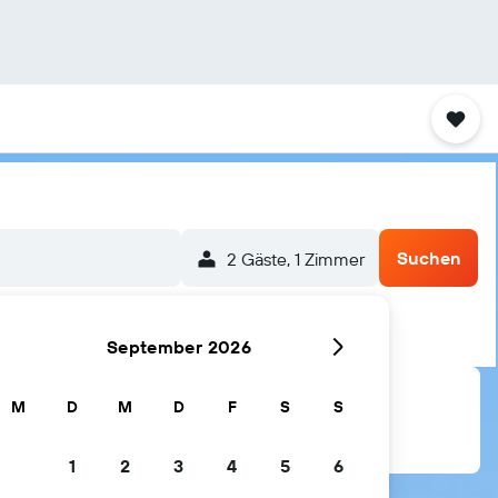
Suchen
2 Gäste, 1 Zimmer
September 2026
M
D
M
D
F
S
S
1
2
3
4
5
6