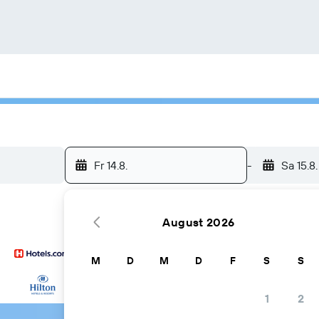
Fr 14.8.
-
Sa 15.8.
August 2026
M
D
M
D
F
S
S
… und mehr
1
2