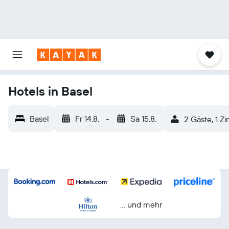
Hotels in Basel
Basel
Fr 14.8.
-
Sa 15.8.
2 Gäste, 1 Z
… und mehr