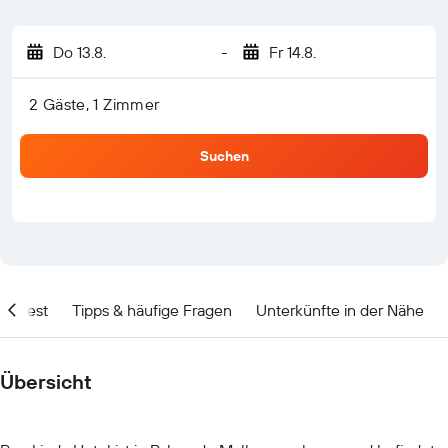
Do 13.8.
-
Fr 14.8.
2 Gäste, 1 Zimmer
Suchen
olltest
Tipps & häufige Fragen
Unterkünfte in der Nähe
Übersicht