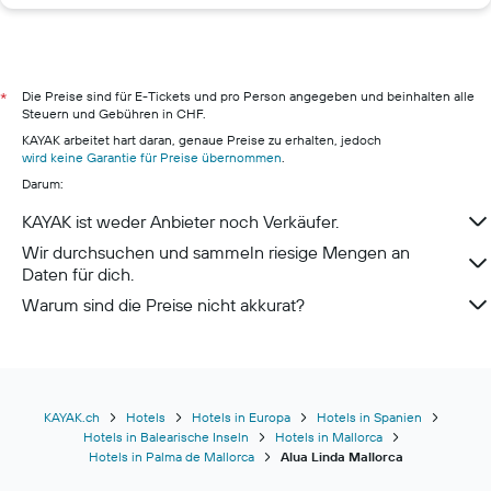
Hotels in Chicago
Hotels in Mailand
Hotels in Page
Hotels in Zürich
Die Preise sind für E-Tickets und pro Person angegeben und beinhalten alle
*
Steuern und Gebühren in CHF.
Hotels in Monthey
KAYAK arbeitet hart daran, genaue Preise zu erhalten, jedoch
Hotels in Luzern
wird keine Garantie für Preise übernommen
.
Darum:
Hotels in Lugano
Hotels in Zermatt
KAYAK ist weder Anbieter noch Verkäufer.
Hotels in Andermatt
Wir durchsuchen und sammeln riesige Mengen an
Daten für dich.
Warum sind die Preise nicht akkurat?
KAYAK.ch
Hotels
Hotels in Europa
Hotels in Spanien
Hotels in Balearische Inseln
Hotels in Mallorca
Hotels in Palma de Mallorca
Alua Linda Mallorca