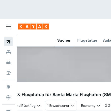
Suchen
Flugstatus
Ankü
Flüge
Hotels
Mietwagen
Pauschalreisen
Explore
SMR
Flüge & Flugstatus für Santa Marta Flughafen (S
Flugstatus
Hin- und Rückflug
1 Erwachsener
Economy
0 G