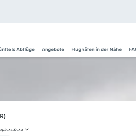
nfte & Abflüge
Angebote
Flughäfen in der Nähe
FA
MR)
epäckstücke