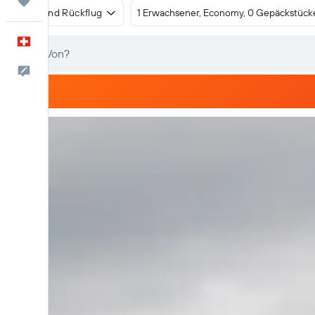
Trips
Hin- und Rückflug
1 Erwachsener, Economy, 0 Gepäckstück
Deutsch
Dein Feedback an uns