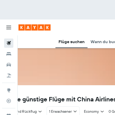
Flüge suchen
Wann du buc
Flüge
Hotels
Mietwagen
Pauschalreisen
Explore
CI
Finde günstige Flüge mit China Airline
Flugstatus
Hin- und Rückflug
1 Erwachsener
Economy
0 G