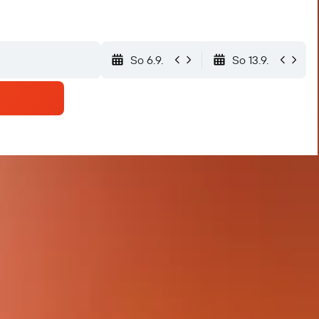
So 6.9.
So 13.9.