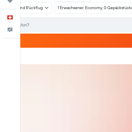
Trips
Hin- und Rückflug
1 Erwachsener, Economy, 0 Gepäckstück
Deutsch
Dein Feedback an uns