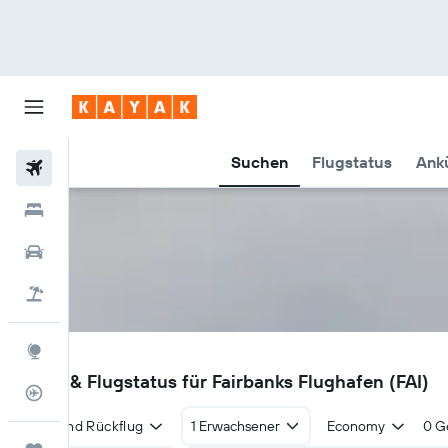
Suchen
Flugstatus
Ankü
Flüge
Hotels
Mietwagen
Pauschalreisen
Explore
FAI
Flüge & Flugstatus für Fairbanks Flughafen (FAI)
Flugstatus
Hin- und Rückflug
1 Erwachsener
Economy
0 G