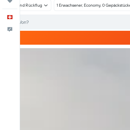
Trips
Hin- und Rückflug
1 Erwachsener, Economy, 0 Gepäckstück
Deutsch
Dein Feedback an uns