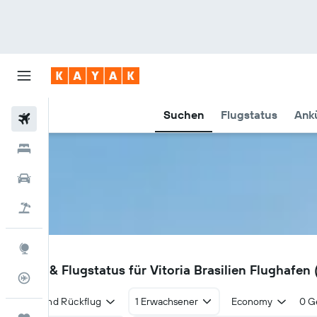
Suchen
Flugstatus
Ankü
Flüge
Hotels
Mietwagen
Pauschalreisen
Explore
VIX
Flüge & Flugstatus für Vitoria Brasilien Flughafen 
Flugstatus
Hin- und Rückflug
1 Erwachsener
Economy
0 G