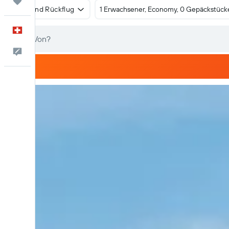
Trips
Hin- und Rückflug
1 Erwachsener, Economy, 0 Gepäckstück
Deutsch
Dein Feedback an uns