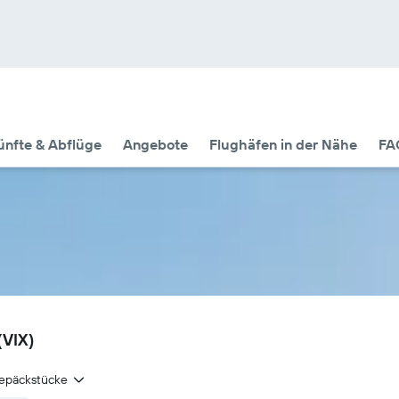
nfte & Abflüge
Angebote
Flughäfen in der Nähe
FA
(VIX)
epäckstücke