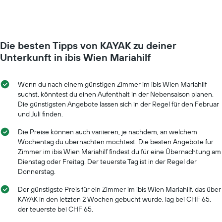
Y-
ein
Achse,
Zimmer
die
ändert,
den
je
durchschnittlichen
Die besten Tipps von KAYAK zu deiner
näher
Zimmerpreis
das
Unterkunft in ibis Wien Mariahilf
anzeigt.
Aufenthaltsdatum
rückt.
Das
Wenn du nach einem günstigen Zimmer im ibis Wien Mariahilf
Diagramm
suchst, könntest du einen Aufenthalt in der Nebensaison planen.
hat
Die günstigsten Angebote lassen sich in der Regel für den Februar
1
und Juli finden.
X-
Achse,
Die Preise können auch variieren, je nachdem, an welchem
die
Wochentag du übernachten möchtest. Die besten Angebote für
die
Zimmer im ibis Wien Mariahilf findest du für eine Übernachtung am
Anzahl
Dienstag oder Freitag. Der teuerste Tag ist in der Regel der
der
Donnerstag.
Tage
vor
Der günstigste Preis für ein Zimmer im ibis Wien Mariahilf, das über
dem
KAYAK in den letzten 2 Wochen gebucht wurde, lag bei CHF 65,
Aufenthalt
der teuerste bei CHF 65.
anzeigt