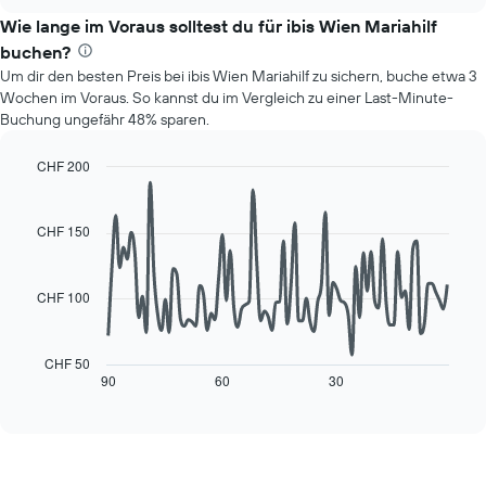
zeigt
chart
Das
den
Wie lange im Voraus solltest du für ibis Wien Mariahilf
Diagramm
durchschnittlichen
hat
buchen?
Preis
1
Um dir den besten Preis bei ibis Wien Mariahilf zu sichern, buche etwa 3
eines
Y-
Wochen im Voraus. So kannst du im Vergleich zu einer Last-Minute-
Zimmers
Achse,
Buchung ungefähr 48% sparen.
für
die
den
den
jeweiligen
CHF 200
durchschnittlichen
Wochentag.
Line
Chart
Zimmerpreis
Das
graphic.
chart
anzeigt.
with
Diagramm
CHF 150
90
hat
data
1
points.
X-
CHF 100
Achse,
Das
die
folgende
die
Diagramm
CHF 50
Wochentage
zeigt,
90
60
30
End
anzeigt.
of
wie
interactive
Das
sich
chart
Diagramm
der
hat
Preis
1
für