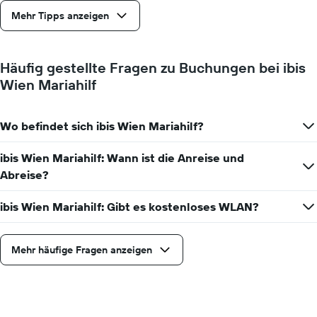
Das
Mehr Tipps anzeigen
Diagramm
hat
1
Y-
Häufig gestellte Fragen zu Buchungen bei ibis
Achse,
Wien Mariahilf
die
den
durchschnittlichen
Zimmerpreis
Wo befindet sich ibis Wien Mariahilf?
anzeigt
ibis Wien Mariahilf: Wann ist die Anreise und
Abreise?
ibis Wien Mariahilf: Gibt es kostenloses WLAN?
Mehr häufige Fragen anzeigen