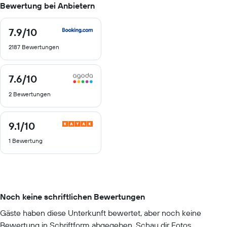
Bewertung bei Anbietern
7.9
/10
7.9
von
2187 Bewertungen
10
7.6
/10
7.6
von
2 Bewertungen
10
9.1
/10
9.1
von
1 Bewertung
10
Noch keine schriftlichen Bewertungen
Gäste haben diese Unterkunft bewertet, aber noch keine
Bewertung in Schriftform abgegeben. Schau dir Fotos,