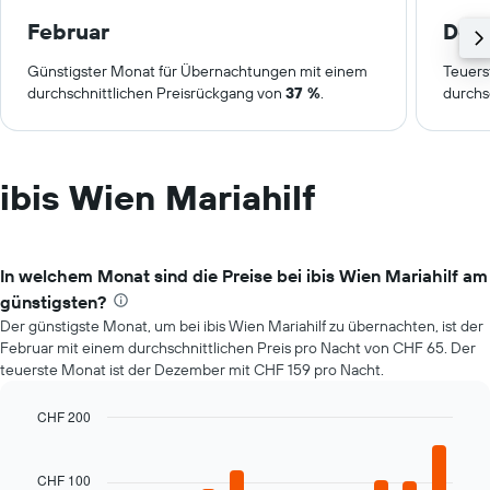
Februar
Dez
Günstigster Monat für Übernachtungen mit einem
Teuers
durchschnittlichen Preisrückgang von
37 %
.
durchs
ibis Wien Mariahilf
In welchem Monat sind die Preise bei ibis Wien Mariahilf am
günstigsten?
Der günstigste Monat, um bei ibis Wien Mariahilf zu übernachten, ist der
Februar mit einem durchschnittlichen Preis pro Nacht von CHF 65. Der
teuerste Monat ist der Dezember mit CHF 159 pro Nacht.
CHF 200
Bar
Chart
graphic.
chart
with
CHF 100