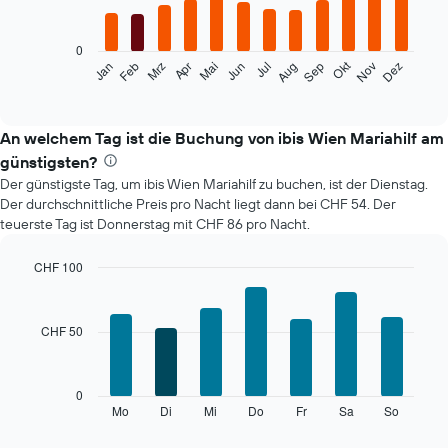
12
bars.
0
Das
Okt
Feb
Mai
Aug
Nov
Mrz
Jun
Sep
Dez
Jan
Apr
Jul
folgende
End
of
Diagramm
interactive
zeigt
chart
den
An welchem Tag ist die Buchung von ibis Wien Mariahilf am
durchschnittlichen
günstigsten?
Zimmerpreis
Der günstigste Tag, um ibis Wien Mariahilf zu buchen, ist der Dienstag.
im
Der durchschnittliche Preis pro Nacht liegt dann bei CHF 54. Der
jeweiligen
teuerste Tag ist Donnerstag mit CHF 86 pro Nacht.
Monat
an.
Das
CHF 100
Diagramm
Bar
Chart
hat
graphic.
chart
with
1
CHF 50
7
X-
bars.
Achse,
die
Das
0
die
folgende
Mo
Di
Mi
Do
Fr
Sa
So
End
Monate
of
Diagramm
anzeigt.
interactive