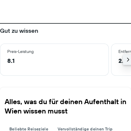
Gut zu wissen
Preis-Leistung
Entfer
8.1
2.9 
Alles, was du für deinen Aufenthalt in
Wien wissen musst
Beliebte Reiseziele
Vervollständige deinen Trip