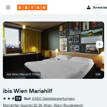
Anmeld
ibis Wien Mariahilf: Fotos
1/44
ibis Wien Mariahilf
Gut
6’650 Gästebewertungen
7.9
3 Sterne
Mariahilfer Guertel 22-24, Wien, Wien (Bundesland)