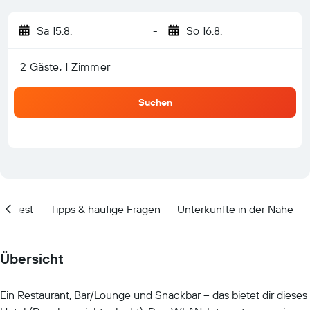
Sa 15.8.
-
So 16.8.
2 Gäste, 1 Zimmer
Suchen
olltest
Tipps & häufige Fragen
Unterkünfte in der Nähe
Übersicht
Ein Restaurant, Bar/Lounge und Snackbar – das bietet dir dieses