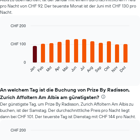
pro Nacht von CHF 92. Der teuerste Monat ist der Juni mit CHF 130 pro
Nacht.
CHF 200
Bar
Chart
graphic.
chart
with
CHF 100
12
bars.
0
Das
Okt
Feb
Mai
Aug
Nov
Mrz
Jun
Sep
Dez
Jan
Apr
Jul
folgende
End
of
Diagramm
interactive
zeigt
chart
den
An welchem Tag ist die Buchung von Prize By Radisson,
durchschnittlichen
Zurich Affoltern Am Albis am günstigsten?
Zimmerpreis
Der günstigste Tag, um Prize By Radisson, Zurich Affoltern Am Albis zu
im
buchen, ist der Samstag. Der durchschnittliche Preis pro Nacht liegt
jeweiligen
dann bei CHF 101. Der teuerste Tag ist Dienstag mit CHF 144 pro Nacht.
Monat
an.
Das
CHF 200
Diagramm
Bar
Chart