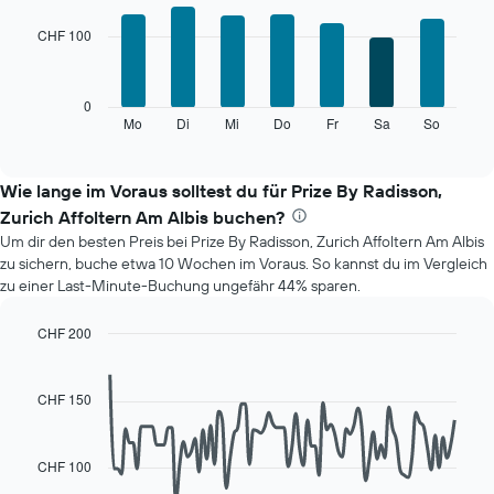
hat
graphic.
chart
with
1
CHF 100
7
X-
bars.
Achse,
die
Das
0
die
folgende
Mo
Di
Mi
Do
Fr
Sa
So
End
Monate
of
Diagramm
anzeigt.
interactive
zeigt
chart
Das
den
Wie lange im Voraus solltest du für Prize By Radisson,
Diagramm
durchschnittlichen
hat
Zurich Affoltern Am Albis buchen?
Preis
1
Um dir den besten Preis bei Prize By Radisson, Zurich Affoltern Am Albis
eines
Y-
zu sichern, buche etwa 10 Wochen im Voraus. So kannst du im Vergleich
Zimmers
Achse,
zu einer Last-Minute-Buchung ungefähr 44% sparen.
für
die
den
den
jeweiligen
CHF 200
durchschnittlichen
Wochentag.
Line
Chart
Zimmerpreis
Das
graphic.
chart
anzeigt.
with
Diagramm
CHF 150
90
hat
data
1
points.
X-
CHF 100
Achse,
Das