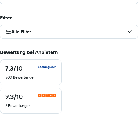
Filter
Alle Filter
Bewertung bei Anbietern
7.3
/10
7.3
von
503 Bewertungen
10
9.3
/10
9.3
von
2 Bewertungen
10