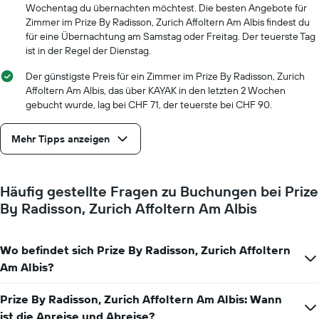
die
Wochentag du übernachten möchtest. Die besten Angebote für
Anzahl
Zimmer im Prize By Radisson, Zurich Affoltern Am Albis findest du
der
für eine Übernachtung am Samstag oder Freitag. Der teuerste Tag
Tage
ist in der Regel der Dienstag.
vor
dem
Der günstigste Preis für ein Zimmer im Prize By Radisson, Zurich
Aufenthalt
Affoltern Am Albis, das über KAYAK in den letzten 2 Wochen
anzeigt
gebucht wurde, lag bei CHF 71, der teuerste bei CHF 90.
Das
Diagramm
hat
Mehr Tipps anzeigen
1
Y-
Achse,
Häufig gestellte Fragen zu Buchungen bei Prize
die
den
By Radisson, Zurich Affoltern Am Albis
durchschnittlichen
Zimmerpreis
anzeigt
Wo befindet sich Prize By Radisson, Zurich Affoltern
Am Albis?
Prize By Radisson, Zurich Affoltern Am Albis: Wann
ist die Anreise und Abreise?