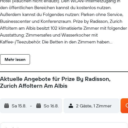
Hotel (Rauchen nicht erlaubt). Den WLAN-Internetzugang in
den öffentlichen Bereichen kannst du kostenlos nutzen.
Außerdem kannst du Folgendes nutzen: Parken ohne Service,
Businesscenter und Konferenzraum. Prize by Radisson, Zurich
Affoltern am Albis besitzt 102 klimatisierte Zimmer mit folgender
Ausstattung: Zimmersafes und Wasserkocher mit
Kaffee-/Teezubehör. Die Betten in den Zimmern haben
Daunenbettdecken. Premium-Kabelempfang ist verfügbar. Die
Bäder sind wie folgt ausgestattet: Duschen mit Regenduschen
Mehr lesen
und Hydromassagedusche sowie Haartrockner. Dir steht ein
kostenloser Internetzugang (WLAN) zur Verfügung. Zur
Zimmerausstattung gehören Telefone und Schreibtische. Auf
Aktuelle Angebote für Prize By Radisson,
Anfrage sind Allergikerbettwaren und Bügeleisen/Bügelbretter
Zurich Affoltern Am Albis
erhältlich. Der Reinigungsservice wird täglich angeboten. Die
unten aufgeführten Freizeitaktivitäten werden entweder vor Ort
oder in der Nähe angeboten. Es können dabei Gebühren
Sa 15.8.
-
So 16.8.
2 Gäste, 1 Zimmer
anfallen.