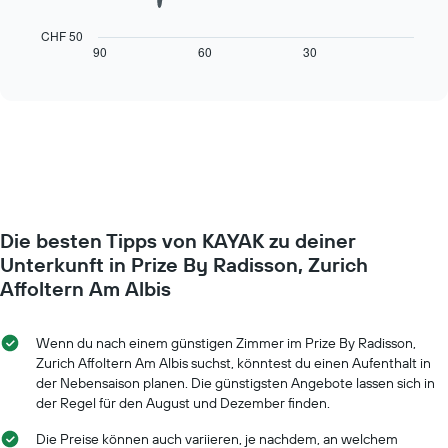
die
folgende
die
Diagramm
CHF 50
Wochentage
zeigt,
90
60
30
End
anzeigt.
of
wie
interactive
Das
sich
chart
Diagramm
der
hat
Preis
1
für
Y-
ein
Achse,
Zimmer
die
ändert,
den
je
durchschnittlichen
Die besten Tipps von KAYAK zu deiner
näher
Zimmerpreis
das
Unterkunft in Prize By Radisson, Zurich
anzeigt.
Aufenthaltsdatum
Affoltern Am Albis
rückt.
Das
Diagramm
Wenn du nach einem günstigen Zimmer im Prize By Radisson,
hat
Zurich Affoltern Am Albis suchst, könntest du einen Aufenthalt in
1
der Nebensaison planen. Die günstigsten Angebote lassen sich in
X-
der Regel für den August und Dezember finden.
Achse,
die
Die Preise können auch variieren, je nachdem, an welchem