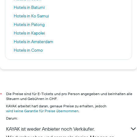
Hotels in Batumi
Hotels in Ko Samui
Hotels in Patong
Hotels in Kapolei
Hotels in Amsterdam
Hotels in Como
Hotels in Castelnuovo del Garda
Hotels in Bangkok
Hotels in New York
Hotels in München
Hotels in Winterthur
Die Preise sind für E-Tickets und pro Person angegeben und beinhalten alle
*
Steuern und Gebühren in CHF.
Hotels in Bülach
KAYAK arbeitet hart daran, genaue Preise zu erhalten, jedoch
Hotels in Kloten
wird keine Garantie für Preise übernommen
.
Darum:
Hotels in Opfikon
Hotels in Uster
KAYAK ist weder Anbieter noch Verkäufer.
Hotels in Dietikon