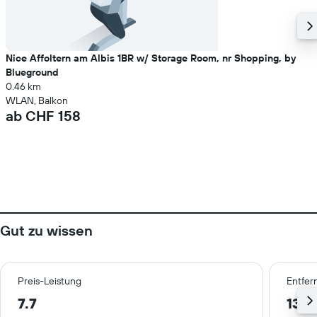
Nice Affoltern am Albis 1BR w/ Storage Room, nr Shopping, by
Blueground
0.46 km
WLAN, Balkon
ab CHF 158
Gut zu wissen
Preis-Leistung
Entfer
7.7
13.4